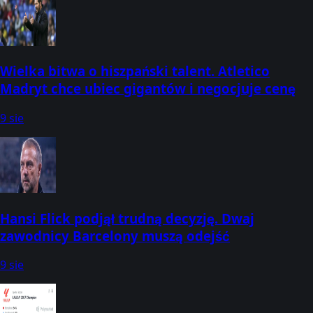
Wielka bitwa o hiszpański talent. Atletico
Madryt chce ubiec gigantów i negocjuje cenę
9 sie
Hansi Flick podjął trudną decyzję. Dwaj
zawodnicy Barcelony muszą odejść
9 sie