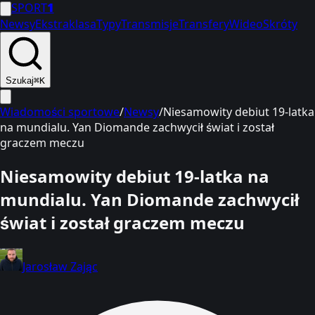
SPORT
1
Newsy
Ekstraklasa
Typy
Transmisje
Transfery
Wideo
Skróty
Szukaj
⌘K
Wiadomości sportowe
/
Newsy
/
Niesamowity debiut 19-latka
na mundialu. Yan Diomande zachwycił świat i został
graczem meczu
Niesamowity debiut 19-latka na
mundialu. Yan Diomande zachwycił
świat i został graczem meczu
Jarosław Zając