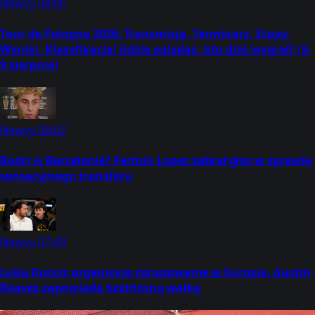
Newsy
08:05
Tour de Pologne 2026: Transmisja, Terminarz, Etapy,
Wyniki, Klasyfikacja! Gdzie oglądać, kto dziś wygrał? (3-
9 sierpnia)
Newsy
08:02
Rodri w Barcelonie? Fermin Lopez zabrał głos w sprawie
sensacyjnego transferu
Newsy
07:49
Luka Doncic organizuje zgrupowanie w Europie. Austin
Reaves zapowiada bezlitosną walkę