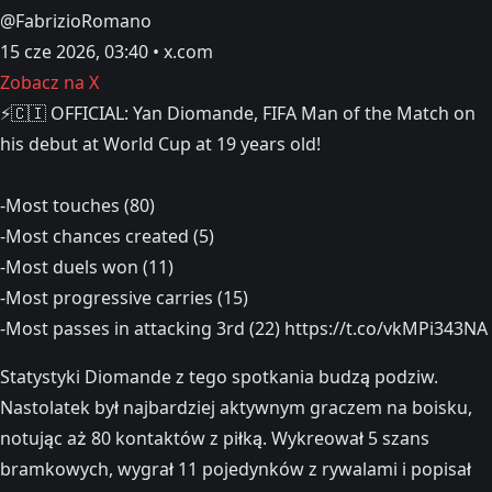
@FabrizioRomano
15 cze 2026, 03:40 • x.com
Zobacz na X
⚡️🇨🇮 OFFICIAL: Yan Diomande, FIFA Man of the Match on
his debut at World Cup at 19 years old!
-Most touches (80)
-Most chances created (5)
-Most duels won (11)
-Most progressive carries (15)
-Most passes in attacking 3rd (22) https://t.co/vkMPi343NA
Statystyki Diomande z tego spotkania budzą podziw.
Nastolatek był najbardziej aktywnym graczem na boisku,
notując aż 80 kontaktów z piłką. Wykreował 5 szans
bramkowych, wygrał 11 pojedynków z rywalami i popisał