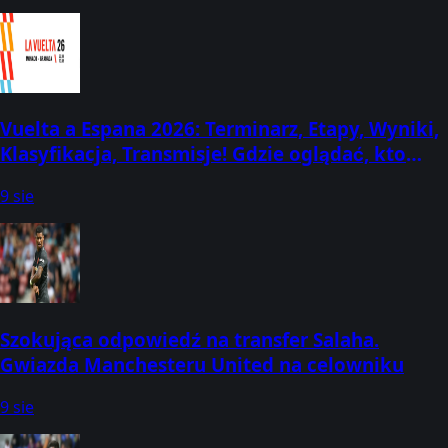
Vuelta a Espana 2026: Terminarz, Etapy, Wyniki,
Klasyfikacja, Transmisje! Gdzie oglądać, kto
startuje, kiedy? (22 sierpnia - 13 września)
9 sie
Szokująca odpowiedź na transfer Salaha.
Gwiazda Manchesteru United na celowniku
9 sie