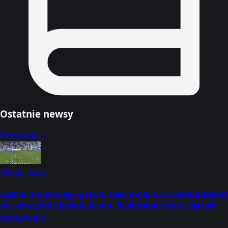
Ostatnie newsy
Wszystkie →
Wideo
03:59
Lechia ma swojego gola w sezonie 26/27! Z prowadzenia
nie cieszyli się jednak długo. Podbeskidzie już zdążyło
wyrównać!