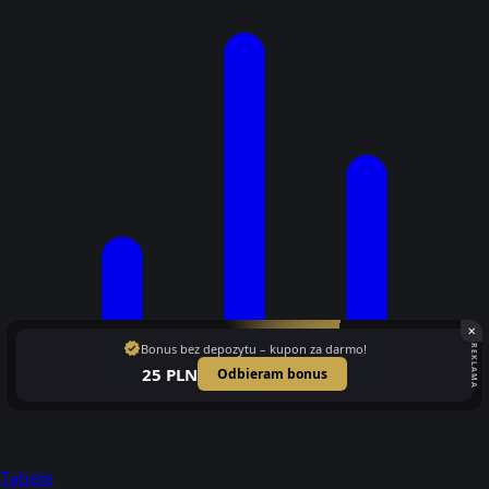
✕
verified
Bonus bez depozytu – kupon za darmo!
REKLAMA
25 PLN
Odbieram bonus
Tabele