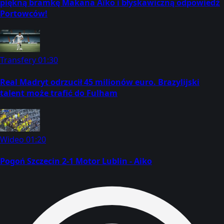
piękną bramkę Makana Aïko i błyskawiczną odpowiedź
Portowców!
Transfery
01:30
Real Madryt odrzucił 45 milionów euro. Brazylijski
talent może trafić do Fulham
Wideo
01:20
Pogoń Szczecin 2-1 Motor Lublin - Aiko