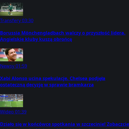
Transfery
03:30
Borussia Mönchengladbach walczy o przyszłość lidera.
Angielskie kluby kuszą obrońcę
Newsy
01:59
Xabi Alonso ucina spekulacje. Chelsea podjęła
ostateczną decyzję w sprawie bramkarza
Wideo
01:39
Działo się w końcówce spotkania w szczecinie! Zobaczcie