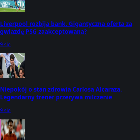
Liverpool rozbija bank. Gigantyczna oferta za
gwiazdę PSG zaakceptowana?
9 sie
Niepokój o stan zdrowia Carlosa Alcaraza.
Legendarny trener przerywa milczenie
9 sie