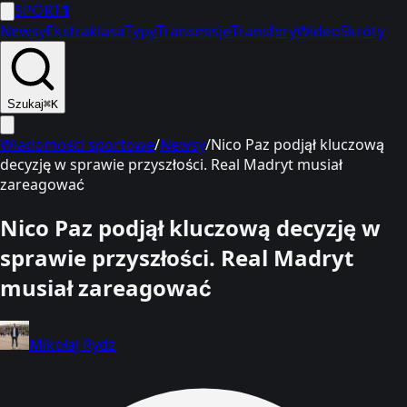
SPORT
1
Newsy
Ekstraklasa
Typy
Transmisje
Transfery
Wideo
Skróty
Szukaj
⌘K
Wiadomości sportowe
/
Newsy
/
Nico Paz podjął kluczową
decyzję w sprawie przyszłości. Real Madryt musiał
zareagować
Nico Paz podjął kluczową decyzję w
sprawie przyszłości. Real Madryt
musiał zareagować
Mikołaj Rydz