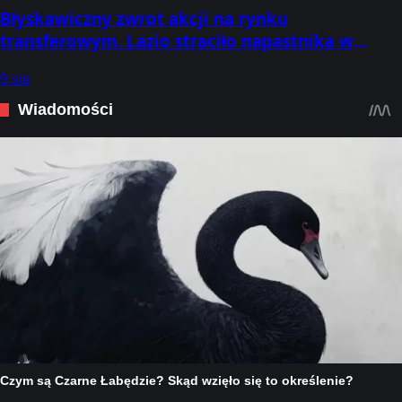
Błyskawiczny zwrot akcji na rynku
transferowym. Lazio straciło napastnika w
ostatniej chwili
9 sie