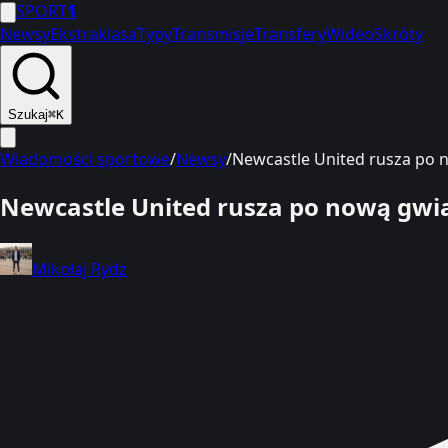
SPORT
1
Newsy
Ekstraklasa
Typy
Transmisje
Transfery
Wideo
Skróty
Szukaj
⌘K
Wiadomości sportowe
/
Newsy
/
Newcastle United rusza po n
Newcastle United rusza po nową gwia
Mikołaj Rydz