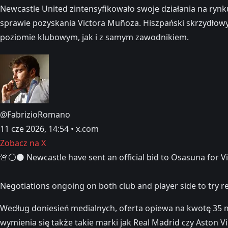
Newcastle United zintensyfikowało swoje działania na rynk
sprawie pozyskania Victora Muñoza. Hiszpański skrzydłowy
poziomie klubowym, jak i z samym zawodnikiem.
@FabrizioRomano
11 cze 2026, 14:54 • x.com
Zobacz na X
🚨⚪️⚫️ Newcastle have sent an official bid to Osasuna for 
Negotiations ongoing on both club and player side to try r
Według doniesień medialnych, oferta opiewa na kwotę 35 m
wymienia się także takie marki jak Real Madrid czy Aston V