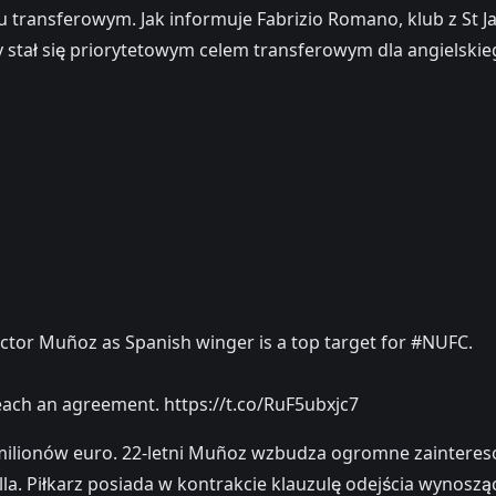
u transferowym. Jak informuje Fabrizio Romano, klub z St J
 stał się priorytetowym celem transferowym dla angielskie
Victor Muñoz as Spanish winger is a top target for #NUFC.
each an agreement. https://t.co/RuF5ubxjc7
ilionów euro. 22-letni Muñoz wzbudza ogromne zainteresow
illa. Piłkarz posiada w kontrakcie klauzulę odejścia wynosz