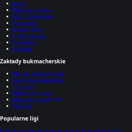
Wideo
Polacy za granicą
Okno transferowe
Transmisje
Mundial 2026
Skróty meczów
Symulatory
Edukacja
Zakłady bukmacherskie
Ranking bukmacherów
Kupony bukmacherskie
Typy dnia
Oferta STS na dziś
Oferta Fortuna na dziś
Superbet
Popularne ligi
Ekstraklasa
Premier League
La Liga
Serie A
Bundesliga