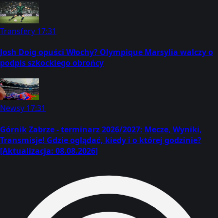
Transfery
17:31
Josh Doig opuści Włochy? Olympique Marsylia walczy o
podpis szkockiego obrońcy
Newsy
17:31
Górnik Zabrze - terminarz 2026/2027: Mecze, Wyniki,
Transmisje! Gdzie oglądać, kiedy i o której godzinie?
[Aktualizacja: 08.08.2026]