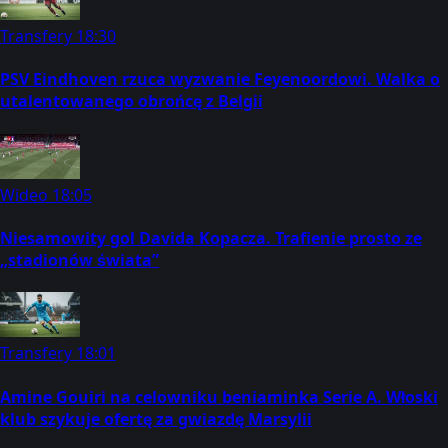
Transfery
18:30
PSV Eindhoven rzuca wyzwanie Feyenoordowi. Walka o
utalentowanego obrońcę z Belgii
Wideo
18:05
Niesamowity gol Davida Kopacza. Trafienie prosto ze
„stadionów świata”
Transfery
18:01
Amine Gouiri na celowniku beniaminka Serie A. Włoski
klub szykuje ofertę za gwiazdę Marsylii