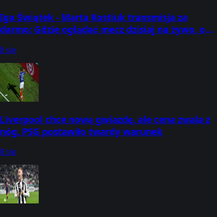
Iga Świątek - Marta Kostiuk transmisja za
darmo: Gdzie oglądać mecz dzisiaj na żywo, o
której godzinie? (08.08.2026) [WTA Toronto]
8 sie
Liverpool chce nową gwiazdę, ale cena zwala z
nóg. PSG postawiło twardy warunek
8 sie