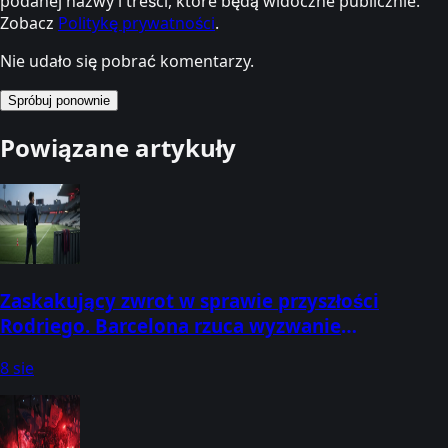
podanej nazwy i treści, które będą widoczne publicznie.
Zobacz
Politykę prywatności
.
Nie udało się pobrać komentarzy.
Spróbuj ponownie
Powiązane artykuły
Zaskakujący zwrot w sprawie przyszłości
Rodriego. Barcelona rzuca wyzwanie
Manchesterowi City
8 sie