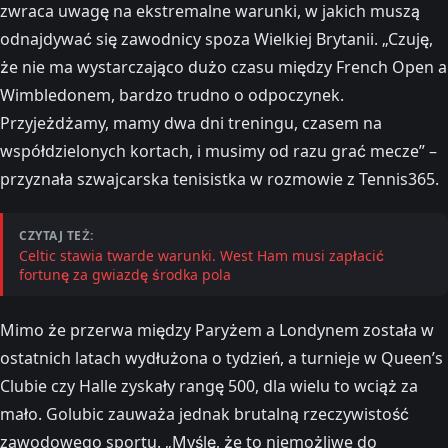
zwraca uwagę na ekstremalne warunki, w jakich muszą
odnajdywać się zawodnicy spoza Wielkiej Brytanii. „Czuję,
że nie ma wystarczająco dużo czasu między French Open a
Wimbledonem, bardzo trudno o odpoczynek.
Przyjeżdżamy, mamy dwa dni treningu, czasem na
współdzielonych kortach, i musimy od razu grać mecze” –
przyznała szwajcarska tenisistka w rozmowie z Tennis365.
CZYTAJ TEŻ:
Celtic stawia twarde warunki. West Ham musi zapłacić
fortunę za gwiazdę środka pola
Mimo że przerwa między Paryżem a Londynem została w
ostatnich latach wydłużona o tydzień, a turnieje w Queen’s
Clubie czy Halle zyskały rangę 500, dla wielu to wciąż za
mało. Golubic zauważa jednak brutalną rzeczywistość
zawodowego sportu. „Myślę, że to niemożliwe do