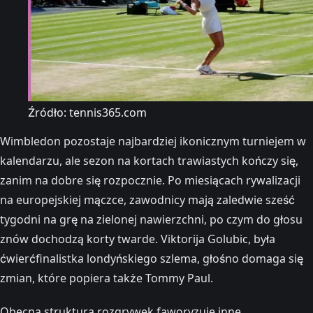
Źródło: tennis365.com
Wimbledon pozostaje najbardziej ikonicznym turniejem w
kalendarzu, ale sezon na kortach trawiastych kończy się,
zanim na dobre się rozpocznie. Po miesiącach rywalizacji
na europejskiej mączce, zawodnicy mają zaledwie sześć
tygodni na grę na zielonej nawierzchni, po czym do głosu
znów dochodzą korty twarde. Viktorija Golubic, była
ćwierćfinalistka londyńskiego szlema, głośno domaga się
zmian, które popiera także Tommy Paul.
Obecna struktura rozgrywek faworyzuje inne