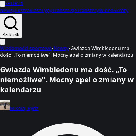
SPORT
1
Newsy
Ekstraklasa
Typy
Transmisje
Transfery
Wideo
Skróty
Szukaj
⌘K
Wiadomości sportowe
/
Newsy
/
Gwiazda Wimbledonu ma
dość. „To niemożliwe”. Mocny apel o zmiany w kalendarzu
Gwiazda Wimbledonu ma dość. „To
niemożliwe”. Mocny apel o zmiany w
kalendarzu
Mikołaj Rydz