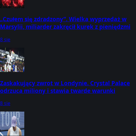
„Czułem się zdradzony”. Wielka wyprzedaż w
Marsylii, miliarder zakręcił kurek z pieniędzmi
8 sie
Zaskakujący zwrot w Londynie. Crystal Palace
odrzuca miliony i stawia twarde warunki
8 sie