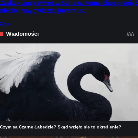
Zaskakujący zwrot w Serie A. Roma chce przejąć
niechcianą gwiazdę Juventusu
8 sie