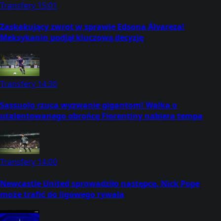
Transfery
15:01
Zaskakujący zwrot w sprawie Edsona Álvareza!
Meksykanin podjął kluczową decyzję
Transfery
14:30
Sassuolo rzuca wyzwanie gigantom! Walka o
utalentowanego obrońcę Fiorentiny nabiera tempa
Transfery
14:00
Newcastle United sprowadziło następcę. Nick Pope
może trafić do ligowego rywala