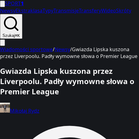
SPORT
1
Newsy
Ekstraklasa
Typy
Transmisje
Transfery
Wideo
Skróty
Szukaj
⌘K
Wiadomości sportowe
/
Newsy
/
Gwiazda Lipska kuszona
przez Liverpoolu. Padły wymowne słowa o Premier League
Gwiazda Lipska kuszona przez
Liverpoolu. Padły wymowne słowa o
Premier League
Mikołaj Rydz