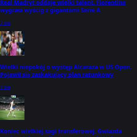
Real Madryt oddaje wielki talent. Fiorentina
wygrała wyścig z gigantami Serie A
7 sie
Wielki niepokój o występ Alcaraza w US Open.
Pojawił się zaskakujący plan ratunkowy
7 sie
Koniec wielkiej sagi transferowej. Gwiazda