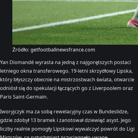
Źródło: getfootballnewsfrance.com
Yan Diomandé wyrasta na jedną z najgorętszych postaci
letniego okna transferowego. 19-letni skrzydłowy Lipska,
który błyszczy obecnie na mistrzostwach świata, otwarcie
odniósł się do spekulacji łączących go z Liverpoolem oraz
Paris Saint-Germain.
Iworyjczyk ma za sobą rewelacyjny czas w Bundeslidze,
gdzie zdobył 13 bramek i zanotował dziewięć asyst. Jego
liczby realnie pomogły Lipskowi wywalczyć powrót do Ligi
Mistrzów, co natychmiast przyciągnęło uwagę