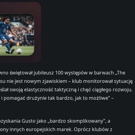
awno świętował jubileusz 100 występów w barwach „The
su nie jest nowym zjawiskiem – klub monitorował sytuację
lał swoją elastyczność taktyczną i chęć ciągłego rozwoju.
y i pomagać drużynie tak bardzo, jak to możliwe” –
pozyskania Gusto jako „bardzo skomplikowany”, a
rony innych europejskich marek. Oprócz klubów z