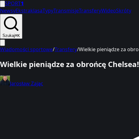
SPORT
1
Newsy
Ekstraklasa
Typy
Transmisje
Transfery
Wideo
Skróty
Szukaj
⌘K
Wiadomości sportowe
/
Transfery
/
Wielkie pieniądze za obro
Wielkie pieniądze za obrońcę Chelsea!
Jarosław Zając