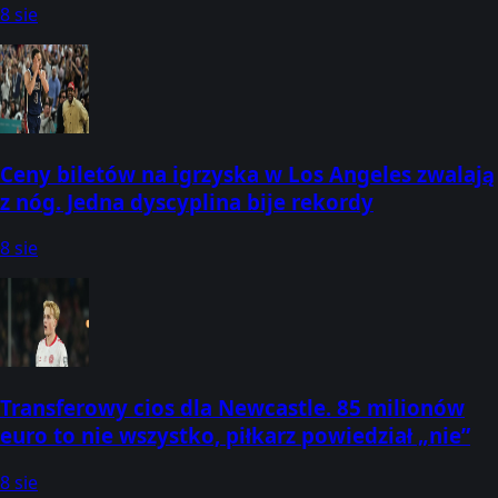
8 sie
(Paryż, 10-16 sierpnia)
Ceny biletów na igrzyska w Los Angeles zwalają
z nóg. Jedna dyscyplina bije rekordy
8 sie
Transferowy cios dla Newcastle. 85 milionów
euro to nie wszystko, piłkarz powiedział „nie”
8 sie