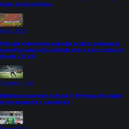
Forest szykuje miliony
Wideo
11:39
Pobiegła wyśmienicie, pobiegła po złoto, pobiegła na
rekord! Anastazja Kuś zdobyła złoto na Mistrzostwach
Świata u20 w O
Transfery
11:30
Hyllarion Goore trafi do Ligue 1? Olympique Marsylia
wysłał zapytanie o napastnika
Newsy
10:10