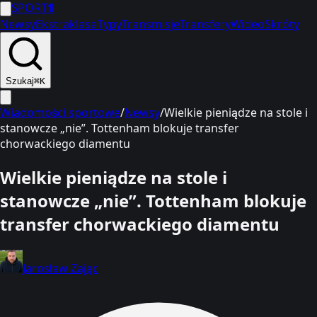
SPORT
1
Newsy
Ekstraklasa
Typy
Transmisje
Transfery
Wideo
Skróty
Szukaj
⌘K
Wiadomości sportowe
/
Newsy
/
Wielkie pieniądze na stole i
stanowcze „nie”. Tottenham blokuje transfer
chorwackiego diamentu
Wielkie pieniądze na stole i
stanowcze „nie”. Tottenham blokuje
transfer chorwackiego diamentu
Jarosław Zając