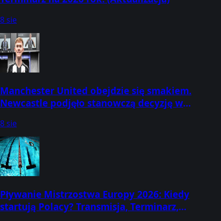
8 sie
Manchester United obejdzie się smakiem.
Newcastle podjęło stanowczą decyzję w
sprawie obrońcy
8 sie
Pływanie Mistrzostwa Europy 2026: Kiedy
startują Polacy? Transmisja, Terminarz,
Program, Wyniki! Gdzie oglądać, kto startuje?