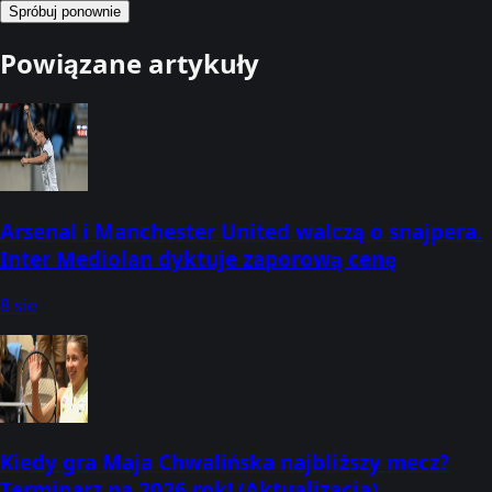
Spróbuj ponownie
Powiązane artykuły
Arsenal i Manchester United walczą o snajpera.
Inter Mediolan dyktuje zaporową cenę
8 sie
Kiedy gra Maja Chwalińska najbliższy mecz?
Terminarz na 2026 rok! (Aktualizacja)