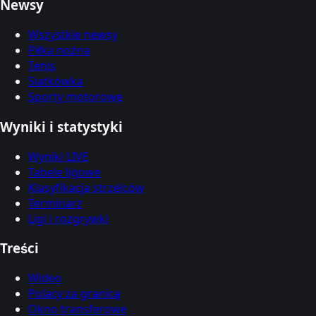
Newsy
Wszystkie newsy
Piłka nożna
Tenis
Siatkówka
Sporty motorowe
Wyniki i statystyki
Wyniki LIVE
Tabele ligowe
Klasyfikacja strzelców
Terminarz
Ligi i rozgrywki
Treści
Wideo
Polacy za granicą
Okno transferowe