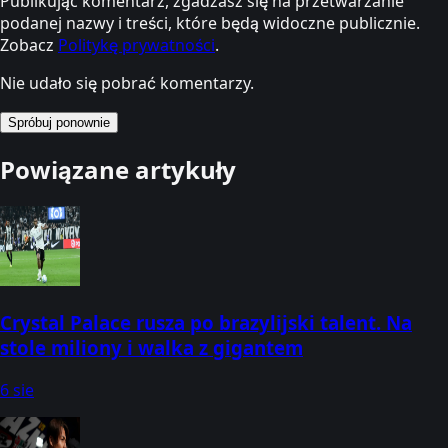
Publikując komentarz, zgadzasz się na przetwarzanie
podanej nazwy i treści, które będą widoczne publicznie.
Zobacz
Politykę prywatności
.
Nie udało się pobrać komentarzy.
Spróbuj ponownie
Powiązane artykuły
Crystal Palace rusza po brazylijski talent. Na
stole miliony i walka z gigantem
6 sie