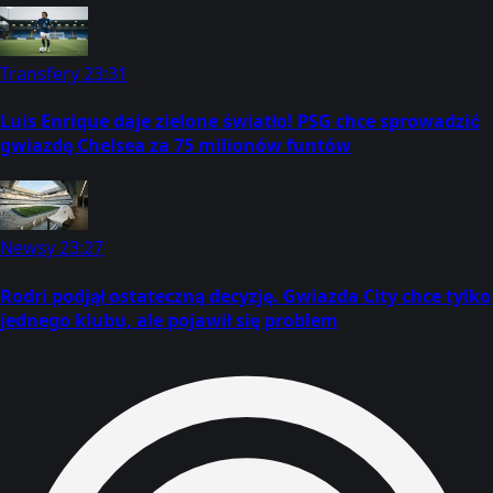
Transfery
23:31
Luis Enrique daje zielone światło! PSG chce sprowadzić
gwiazdę Chelsea za 75 milionów funtów
Newsy
23:27
Rodri podjął ostateczną decyzję. Gwiazda City chce tylko
jednego klubu, ale pojawił się problem