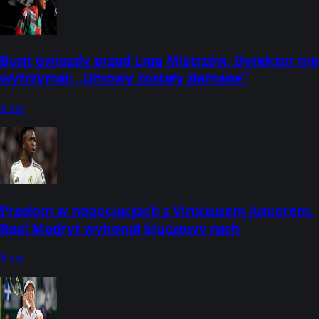
Bunt gwiazdy przed Ligą Mistrzów. Dyrektor nie
wytrzymał: „Umowy zostały złamane”
6 sie
Przełom w negocjacjach z Viniciusem Juniorem.
Real Madryt wykonał kluczowy ruch
6 sie