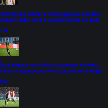
Historyczny triumf w Waszyngtonie. 21-latka
rozbiła bank i rzuciła wyzwanie Idze Świątek
6 sie
Zaskakujący ruch doświadczonego obrońcy.
Odrzucił egzotyczne oferty, by zostać w Anglii
6 sie