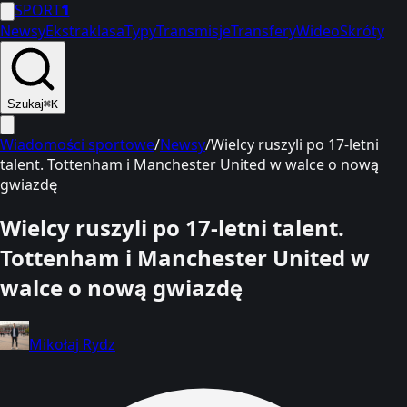
SPORT
1
Newsy
Ekstraklasa
Typy
Transmisje
Transfery
Wideo
Skróty
Szukaj
⌘K
Wiadomości sportowe
/
Newsy
/
Wielcy ruszyli po 17-letni
talent. Tottenham i Manchester United w walce o nową
gwiazdę
Wielcy ruszyli po 17-letni talent.
Tottenham i Manchester United w
walce o nową gwiazdę
Mikołaj Rydz