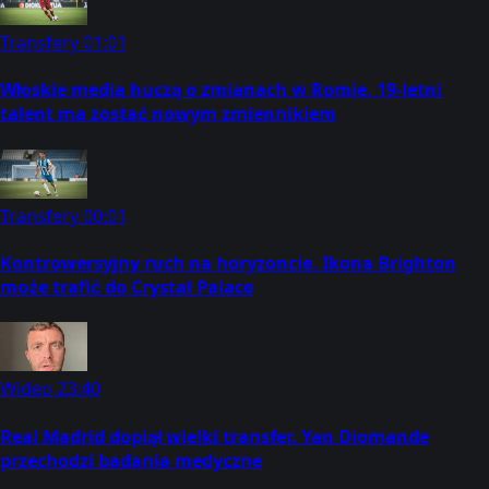
Transfery
01:01
Włoskie media huczą o zmianach w Romie. 19-letni
talent ma zostać nowym zmiennikiem
Transfery
00:01
Kontrowersyjny ruch na horyzoncie. Ikona Brighton
może trafić do Crystal Palace
Wideo
23:40
Real Madrid dopiął wielki transfer. Yan Diomande
przechodzi badania medyczne