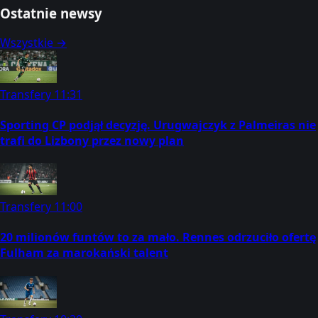
Ostatnie newsy
Wszystkie →
Transfery
11:31
Sporting CP podjął decyzję. Urugwajczyk z Palmeiras nie
trafi do Lizbony przez nowy plan
Transfery
11:00
20 milionów funtów to za mało. Rennes odrzuciło ofertę
Fulham za marokański talent