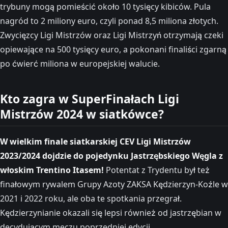
trybuny mogą pomieścić około 10 tysięcy kibiców. Pula
nagród to 2 miliony euro, czyli ponad 8,5 miliona złotych.
Zwycięzcy Ligi Mistrzów oraz Ligi Mistrzyń otrzymają czeki
opiewające na 500 tysięcy euro, a pokonani finaliści zgarną
po ćwierć miliona w europejskiej walucie.
Kto zagra w SuperFinałach Ligi
Mistrzów 2024 w siatkówce?
W wielkim finale siatkarskiej CEV Ligi Mistrzów
2023/2024 dojdzie do pojedynku Jastrzębskiego Węgla z
włoskim Trentino Itasem!
Potentat z Trydentu był też
finałowym rywalem Grupy Azoty ZAKSA Kędzierzyn-Koźle w
2021 i 2022 roku, ale oba te spotkania przegrał.
Kędzierzynianie okazali się lepsi również od jastrzębian w
decydującym meczu poprzedniej edycji.