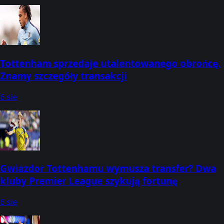
Tottenham sprzedaje utalentowanego obrońcę.
Znamy szczegóły transakcji
6 sie
Gwiazdor Tottenhamu wymusza transfer? Dwa
kluby Premier League szykują fortunę
6 sie