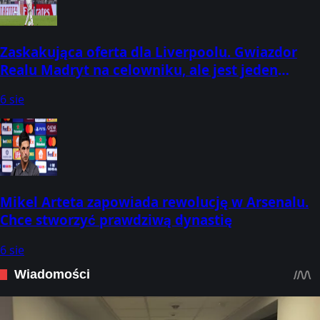
Zaskakująca oferta dla Liverpoolu. Gwiazdor
Realu Madryt na celowniku, ale jest jeden
problem
6 sie
Mikel Arteta zapowiada rewolucję w Arsenalu.
Chce stworzyć prawdziwą dynastię
6 sie