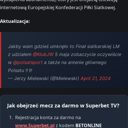
internetową Europejskiej Konfederacji Piłki Siatkowej.
Aktualizacja:
Jakby wam gdzieś umknęło to Finał siatkarskiej LM
z udziałem
@KlubJW
5 maja zobaczycie oczywiście
w
@polsatsport
a także na antenie głównego
Polsatu ‼️🤘
— Jerzy Mielewski (@Mielewski)
April 21, 2024
Jak obejrzeć mecz za darmo w Superbet TV?
Rejestracja konta za darmo na
www.Superbet.pl
z kodem
BETONLINE