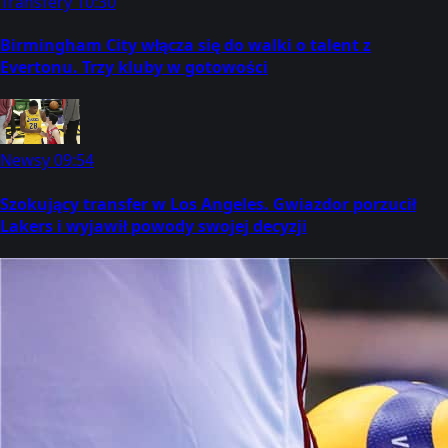
Transfery
10:30
Birmingham City włącza się do walki o talent z
Evertonu. Trzy kluby w gotowości
Newsy
09:54
Szokujący transfer w Los Angeles. Gwiazdor porzucił
Lakers i wyjawił powody swojej decyzji