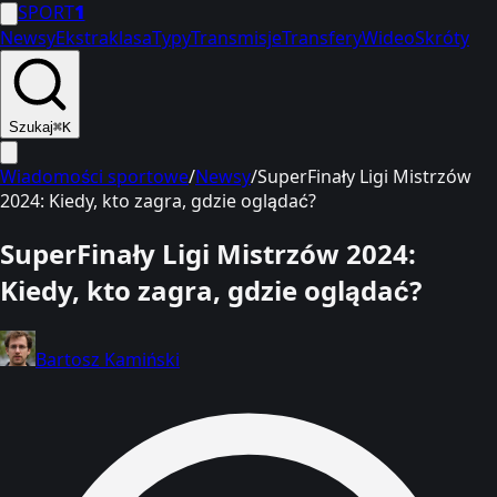
SPORT
1
Newsy
Ekstraklasa
Typy
Transmisje
Transfery
Wideo
Skróty
Szukaj
⌘K
Wiadomości sportowe
/
Newsy
/
SuperFinały Ligi Mistrzów
2024: Kiedy, kto zagra, gdzie oglądać?
SuperFinały Ligi Mistrzów 2024:
Kiedy, kto zagra, gdzie oglądać?
Bartosz Kamiński