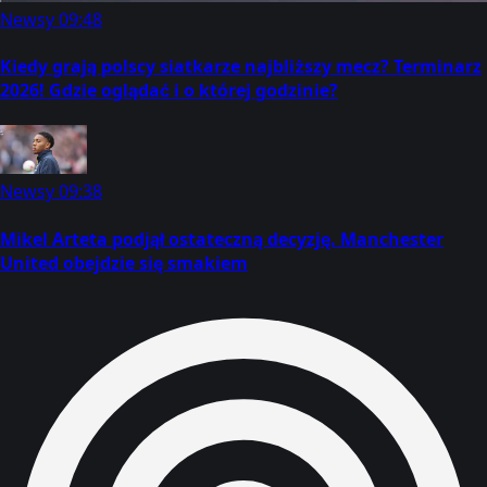
Newsy
09:48
Kiedy grają polscy siatkarze najbliższy mecz? Terminarz
2026! Gdzie oglądać i o której godzinie?
Newsy
09:38
Mikel Arteta podjął ostateczną decyzję. Manchester
United obejdzie się smakiem