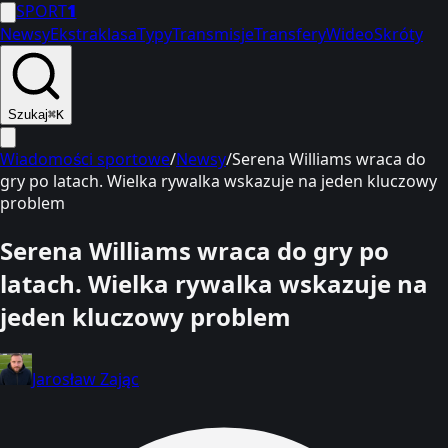
SPORT
1
Newsy
Ekstraklasa
Typy
Transmisje
Transfery
Wideo
Skróty
Szukaj
⌘K
Wiadomości sportowe
/
Newsy
/
Serena Williams wraca do
gry po latach. Wielka rywalka wskazuje na jeden kluczowy
problem
Serena Williams wraca do gry po
latach. Wielka rywalka wskazuje na
jeden kluczowy problem
Jarosław Zając