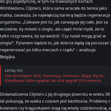
do gry pojedynczej, w tym na trawiastych kortach
Wimbledonu. Clijsters, która sama wracała do tenisa jako
matka, zauważa, że największą barierą będzie regeneracja
organizmu. „Ciekawe jest to, jak zareaguje jej ciało. Jest za
wcześnie, by mówić o singlu, ale część mnie myśli, że to
tylko rozgrzewka, by sprawdzić: 'Czy nadal mogę grać w
singla?'. Pytaniem będzie to, jak dobrze będę się poruszać i
regenerować po kilku meczach z rzędu” – analizuje
Belgijka.
CZYTAJ TEŻ:
Tour de Pologne 2026: Transmisja, Terminarz, Etapy, Wyniki,
Klasyfikacja! Gdzie oglądać, kto dziś wygrał? (3-9 sierpnia)
Doświadczenia Clijsters z jej drugiego powrotu w wieku 38
lat pokazują, że walka z czasem jest bezlitosna. Problemy z
kolanami czy kręgosłupem stają się wtedy codziennością, a