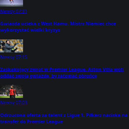
Newsy
07:31
Gwiazda ucieka z West Hamu. Mistrz Niemiec chce
wykorzystać wielki kryzys
Newsy
07:15
Zaskakujący zwrot w Premier League. Aston Villa woli
oddać swoją gwiazdę, by ratować obrońcę
Newsy
07:03
Odrzucona oferta za talent z Ligue 1. Piłkarz naciska na
transfer do Premier League