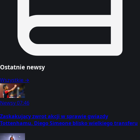
Ostatnie newsy
Wszystkie →
Newsy
07:46
Zaskakujący zwrot akcji w sprawie gwiazdy
Tottenhamu. Diego Simeone blisko wielkiego transferu