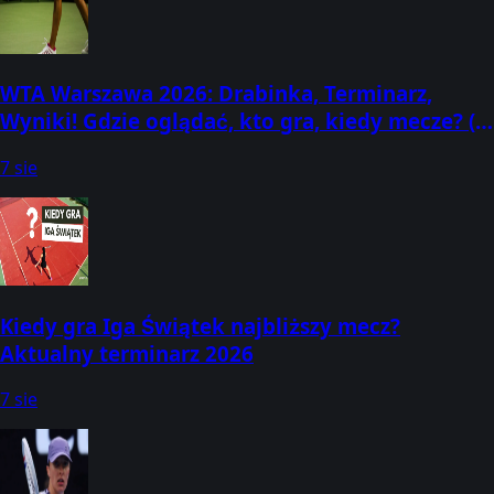
WTA Warszawa 2026: Drabinka, Terminarz,
Wyniki! Gdzie oglądać, kto gra, kiedy mecze? (2-
8 sierpnia) [Warsaw T-Mobile Polish Open]
7 sie
Kiedy gra Iga Świątek najbliższy mecz?
Aktualny terminarz 2026
7 sie