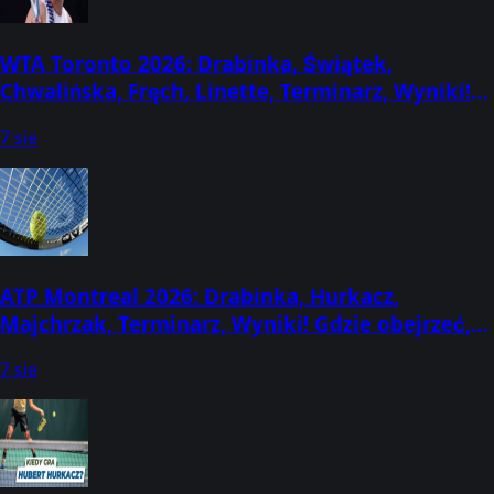
WTA Toronto 2026: Drabinka, Świątek,
Chwalińska, Fręch, Linette, Terminarz, Wyniki!
Gdzie oglądać, kto gra, kiedy mecze Polek? (2-
7 sie
13 sierpnia) [Canadian Open]
ATP Montreal 2026: Drabinka, Hurkacz,
Majchrzak, Terminarz, Wyniki! Gdzie obejrzeć,
kto gra, kiedy mecze? (2-13 sierpnia) [Canadian
7 sie
Open]