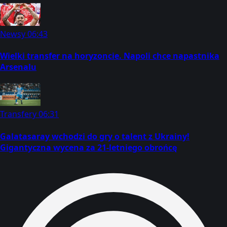
Newsy
06:43
Wielki transfer na horyzoncie. Napoli chce napastnika
Arsenalu
Transfery
06:31
Galatasaray wchodzi do gry o talent z Ukrainy!
Gigantyczna wycena za 21-letniego obrońcę