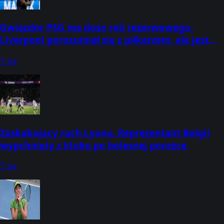
Gwiazdor PSG ma dość roli rezerwowego.
Liverpool porozumiał się z piłkarzem, ale jest
jeden problem
7 sie
Zaskakujący ruch Lyonu. Reprezentant Belgii
wypchnięty z klubu po bolesnej porażce
7 sie