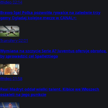
Wideo
02:14
Brawo Iga! Polka pozwoliła rywalce na zaledwie trzy
gemy Oglądaj kolejne mecze w CANAL+:
Transfery
02:01
Wymiana na szczycie Serie A? Juventus oferuje obrońcę,
by sprowadzić cel Spallettiego
Wideo
01:58
Real Madryt oddał wielki talent. Kibice we Włoszech
oszaleli na jego punkcie