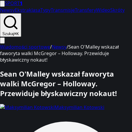
SPORT
1
Newsy
Ekstraklasa
Typy
Transmisje
Transfery
Wideo
Skróty
Szukaj
⌘K
Wiadomości sportowe
/
Newsy
/
Sean O'Malley wskazał
faworyta walki McGregor – Holloway. Przewiduje
błyskawiczny nokaut!
Sean O'Malley wskazał faworyta
walki McGregor – Holloway.
Przewiduje błyskawiczny nokaut!
Maksymilian Kotowski