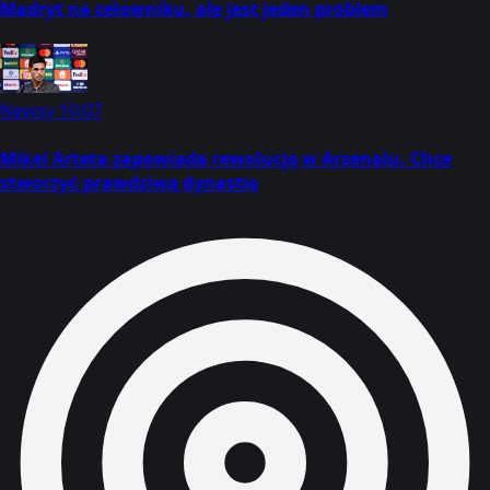
Madryt na celowniku, ale jest jeden problem
Newsy
10:07
Mikel Arteta zapowiada rewolucję w Arsenalu. Chce
stworzyć prawdziwą dynastię