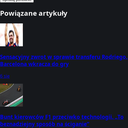
Powiązane artykuły
Sensacyjny zwrot w sprawie transferu Rodriego.
Barcelona wkracza do gry
6 sie
Bunt kierowców F1 przeciwko technologii. „To
beznadziejny sposób na ściganie”