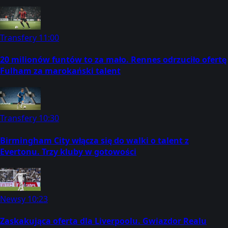
Transfery
11:00
20 milionów funtów to za mało. Rennes odrzuciło ofertę
Fulham za marokański talent
Transfery
10:30
Birmingham City włącza się do walki o talent z
Evertonu. Trzy kluby w gotowości
Newsy
10:23
Zaskakująca oferta dla Liverpoolu. Gwiazdor Realu