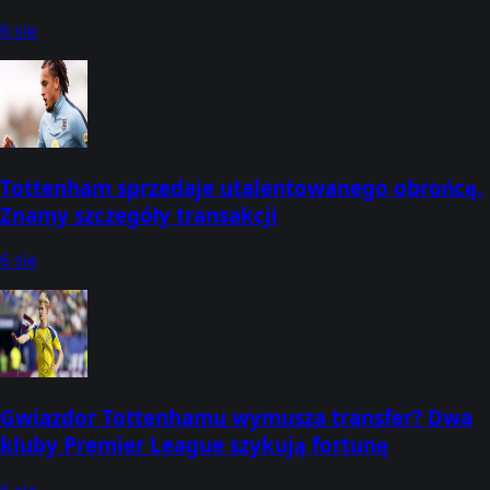
6 sie
Tottenham sprzedaje utalentowanego obrońcę.
Znamy szczegóły transakcji
6 sie
Gwiazdor Tottenhamu wymusza transfer? Dwa
kluby Premier League szykują fortunę