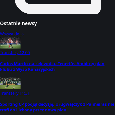
Ostatnie newsy
Wszystkie →
Transfery
12:00
Carlos Martín na celowniku Tenerife. Ambitny plan
klubu z Wysp Kanaryjskich
Transfery
11:31
Sporting CP podjął decyzję. Urugwajczyk z Palmeiras nie
trafi do Lizbony przez nowy plan