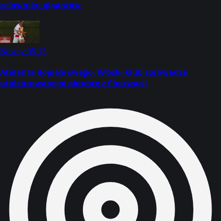
celowniku gigantów
Newsy
05:12
Atalanta dopięła swego. Włoski klub sprowadza
utalentowanego obrońcę z Chorwacji