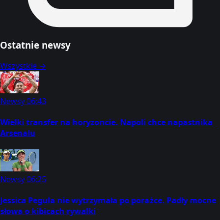
Ostatnie newsy
Wszystkie →
Newsy
06:43
Wielki transfer na horyzoncie. Napoli chce napastnika
Arsenalu
Newsy
06:25
Jessica Pegula nie wytrzymała po porażce. Padły mocne
słowa o kibicach rywalki