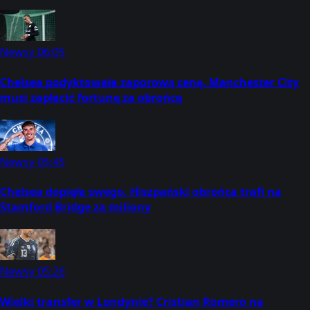
Newsy
06:05
Chelsea podyktowała zaporową cenę. Manchester City
musi zapłacić fortunę za obrońcę
Newsy
05:45
Chelsea dopięła swego. Hiszpański obrońca trafi na
Stamford Bridge za miliony
Newsy
05:26
Wielki transfer w Londynie? Cristian Romero na