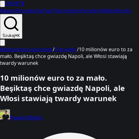
SPORT
1
Newsy
Ekstraklasa
Typy
Transmisje
Transfery
Wideo
Skróty
Szukaj
⌘K
Wiadomości sportowe
/
Transfery
/
10 milionów euro to za
mało. Beşiktaş chce gwiazdę Napoli, ale Włosi stawiają
twardy warunek
10 milionów euro to za mało.
Beşiktaş chce gwiazdę Napoli, ale
Włosi stawiają twardy warunek
Paweł Miliński