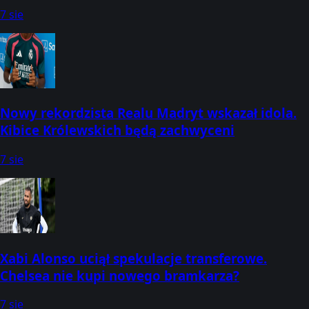
której godzinie? (07.08.2026) [ATP Montreal]
7 sie
Nowy rekordzista Realu Madryt wskazał idola.
Kibice Królewskich będą zachwyceni
7 sie
Xabi Alonso uciął spekulacje transferowe.
Chelsea nie kupi nowego bramkarza?
7 sie