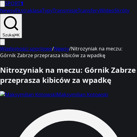
SPORT
1
Newsy
Ekstraklasa
Typy
Transmisje
Transfery
Wideo
Skróty
Szukaj
⌘K
Wiadomości sportowe
/
Newsy
/
Nitrozyniak na meczu:
Górnik Zabrze przeprasza kibiców za wpadkę
Nitrozyniak na meczu: Górnik Zabrze
przeprasza kibiców za wpadkę
Maksymilian Kotowski