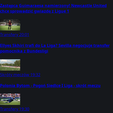
Zastępca Guimaraesa namierzony! Newcastle United
chce sprowadzić gwiazdę z Ligue 1
Transfery
20:01
Ellyes Skhiri trafi do La Liga? Sevilla negocjuje transfer
pomocnika z Bundesligi
Skróty meczów
19:32
Polonia Bytom - Pogoń Siedlce I Liga - skrót meczu
Transfery
19:30