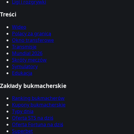
Ligi i rozgrywki
Treści
Wideo
Polacy za granicą
Okno transferowe
Transmisje
Mundial 2026
Skróty meczów
Symulatory
Edukacja
Zakłady bukmacherskie
Ranking bukmacherów
Kupony bukmacherskie
Typy dnia
Oferta STS na dziś
Oferta Fortuna na dziś
Superbet