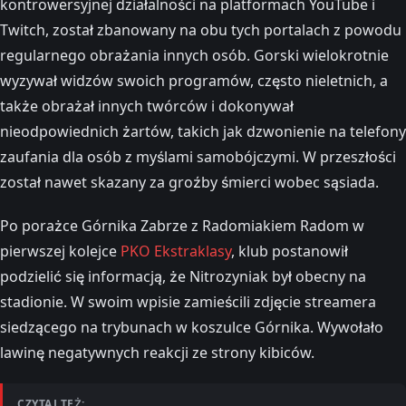
kontrowersyjnej działalności na platformach YouTube i
Twitch, został zbanowany na obu tych portalach z powodu
regularnego obrażania innych osób. Gorski wielokrotnie
wyzywał widzów swoich programów, często nieletnich, a
także obrażał innych twórców i dokonywał
nieodpowiednich żartów, takich jak dzwonienie na telefony
zaufania dla osób z myślami samobójczymi. W przeszłości
został nawet skazany za groźby śmierci wobec sąsiada.
Po porażce Górnika Zabrze z Radomiakiem Radom w
pierwszej kolejce
PKO Ekstraklasy
, klub postanowił
podzielić się informacją, że Nitrozyniak był obecny na
stadionie. W swoim wpisie zamieścili zdjęcie streamera
siedzącego na trybunach w koszulce Górnika. Wywołało
lawinę negatywnych reakcji ze strony kibiców.
CZYTAJ TEŻ: