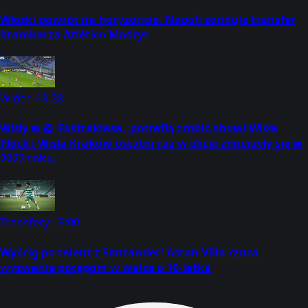
Włoski powrót na horyzoncie. Napoli sonduje transfer
bramkarza Atlético Madryt
Wideo
19:28
Wisły w @_Ekstraklasa_ potrafią zrobić show! Wisła
Płock i Wisła Kraków ostatni raz w elicie zmierzyły się w
2022 roku,
Transfery
19:00
Wyścig po talent z Santander! Aston Villa rzuca
wyzwanie potęgom w walce o 19-latka