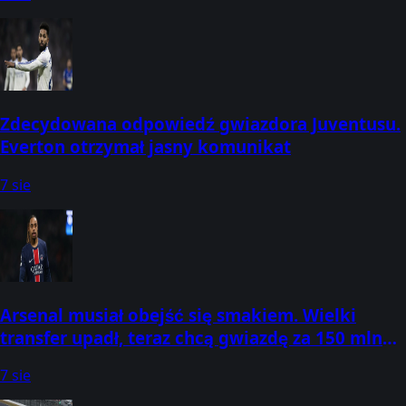
Zdecydowana odpowiedź gwiazdora Juventusu.
Everton otrzymał jasny komunikat
7 sie
Arsenal musiał obejść się smakiem. Wielki
transfer upadł, teraz chcą gwiazdę za 150 mln
euro
7 sie