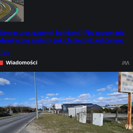
Koniec z ociężałymi bolidami? FIA zapowiada
drastyczne zmiany, jakich nie było od ćwierć
wieku
7 sie