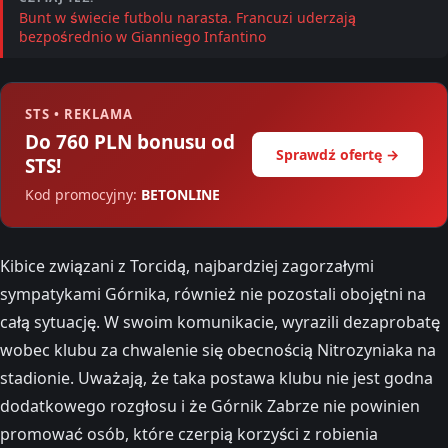
Bunt w świecie futbolu narasta. Francuzi uderzają
bezpośrednio w Gianniego Infantino
STS • REKLAMA
Do 760 PLN bonusu od
Sprawdź ofertę →
STS!
Kod promocyjny:
BETONLINE
Kibice związani z Torcidą, najbardziej zagorzałymi
sympatykami Górnika, również nie pozostali obojętni na
całą sytuację. W swoim komunikacie, wyrazili dezaprobatę
wobec klubu za chwalenie się obecnością Nitrozyniaka na
stadionie. Uważają, że taka postawa klubu nie jest godna
dodatkowego rozgłosu i że Górnik Zabrze nie powinien
promować osób, które czerpią korzyści z robienia