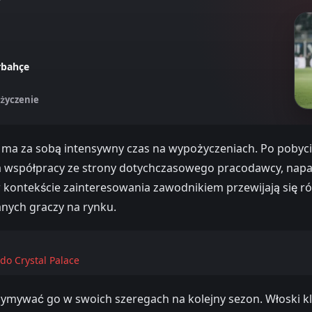
rbahçe
życzenie
a za sobą intensywny czas na wypożyczeniach. Po pobycie w
 współpracy ze strony dotychczasowego pracodawcy, napast
w kontekście zainteresowania zawodnikiem przewijają się r
anych graczy na rynku.
do Crystal Palace
trzymywać go w swoich szeregach na kolejny sezon. Włoski k