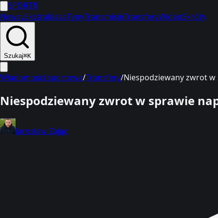
SPORT
1
Newsy
Ekstraklasa
Typy
Transmisje
Transfery
Wideo
Skróty
Szukaj
⌘K
Wiadomości sportowe
/
Transfery
/
Niespodziewany zwrot w s
Niespodziewany zwrot w sprawie napa
Jarosław Zając