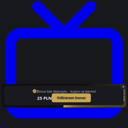
✕
verified
Bonus bez depozytu – kupon za darmo!
REKLAMA
25 PLN
Odbieram bonus