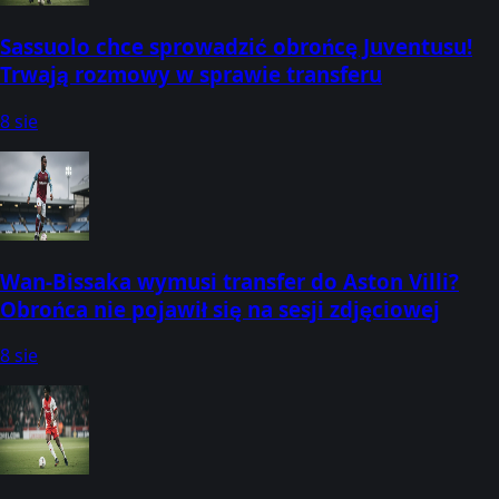
Sassuolo chce sprowadzić obrońcę Juventusu!
Trwają rozmowy w sprawie transferu
8 sie
Wan-Bissaka wymusi transfer do Aston Villi?
Obrońca nie pojawił się na sesji zdjęciowej
8 sie