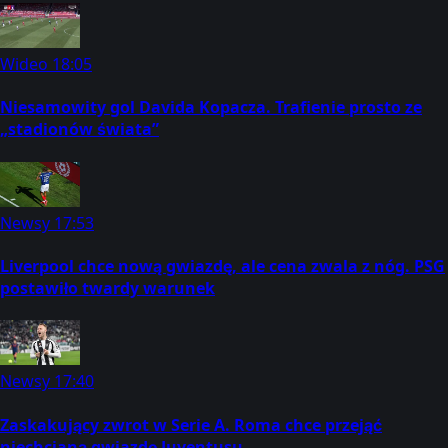
Wideo
18:05
Niesamowity gol Davida Kopacza. Trafienie prosto ze
„stadionów świata”
Newsy
17:53
Liverpool chce nową gwiazdę, ale cena zwala z nóg. PSG
postawiło twardy warunek
Newsy
17:40
Zaskakujący zwrot w Serie A. Roma chce przejąć
niechcianą gwiazdę Juventusu