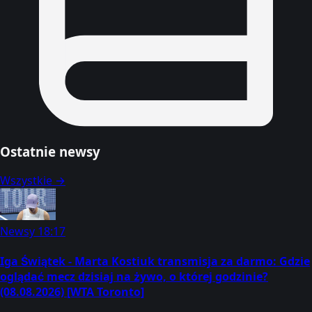
Ostatnie newsy
Wszystkie →
Newsy
18:17
Iga Świątek - Marta Kostiuk transmisja za darmo: Gdzie
oglądać mecz dzisiaj na żywo, o której godzinie?
(08.08.2026) [WTA Toronto]