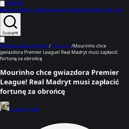
SPORT
1
Newsy
Ekstraklasa
Typy
Transmisje
Transfery
Wideo
Skróty
Szukaj
⌘K
Wiadomości sportowe
/
Transfery
/
Mourinho chce
gwiazdora Premier League! Real Madryt musi zapłacić
fortunę za obrońcę
Mourinho chce gwiazdora Premier
League! Real Madryt musi zapłacić
fortunę za obrońcę
Czarek Groch