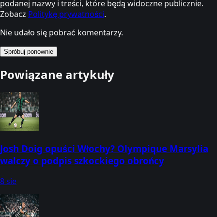
podanej nazwy i treści, które będą widoczne publicznie.
Zobacz
Politykę prywatności
.
Nie udało się pobrać komentarzy.
Spróbuj ponownie
Powiązane artykuły
Josh Doig opuści Włochy? Olympique Marsylia
walczy o podpis szkockiego obrońcy
8 sie