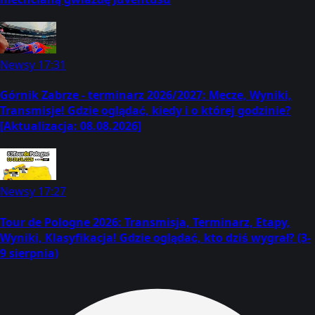
Newsy
17:31
Górnik Zabrze - terminarz 2026/2027: Mecze, Wyniki,
Transmisje! Gdzie oglądać, kiedy i o której godzinie?
[Aktualizacja: 08.08.2026]
Newsy
17:27
Tour de Pologne 2026: Transmisja, Terminarz, Etapy,
Wyniki, Klasyfikacja! Gdzie oglądać, kto dziś wygrał? (3-
9 sierpnia)