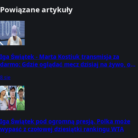
Powiązane artykuły
Iga Świątek - Marta Kostiuk transmisja za
darmo: Gdzie oglądać mecz dzisiaj na żywo, o
której godzinie? (08.08.2026) [WTA Toronto]
8 sie
Iga Świątek pod ogromną presją. Polka może
wypaść z czołowej dziesiątki rankingu WTA