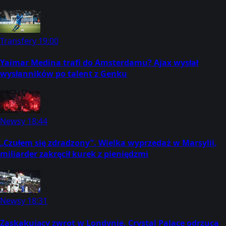
Transfery
19:00
Yaimar Medina trafi do Amsterdamu? Ajax wysłał
wysłanników po talent z Genku
Newsy
18:44
„Czułem się zdradzony”. Wielka wyprzedaż w Marsylii,
miliarder zakręcił kurek z pieniędzmi
Newsy
18:31
Zaskakujący zwrot w Londynie. Crystal Palace odrzuca