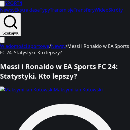
SPORT
1
Newsy
Ekstraklasa
Typy
Transmisje
Transfery
Wideo
Skróty
Szukaj
⌘K
Wiadomości sportowe
/
Newsy
/
Messi i Ronaldo w EA Sports
FC 24: Statystyki. Kto lepszy?
Messi i Ronaldo w EA Sports FC 24:
Statystyki. Kto lepszy?
Maksymilian Kotowski