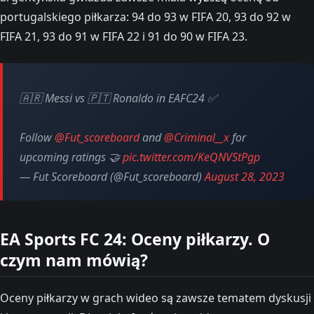
portugalskiego piłkarza: 94 do 93 w FIFA 20, 93 do 92 w
FIFA 21, 93 do 91 w FIFA 22 i 91 do 90 w FIFA 23.
🇦🇷 Messi vs 🇵🇹 Ronaldo in EAFC24 ✅
Follow
@Fut_scoreboard
and
@Criminal__x
for
upcoming ratings 🤝
pic.twitter.com/KeQNVStPgp
— Fut Scoreboard (@Fut_scoreboard)
August 28, 2023
EA Sports FC 24: Oceny piłkarzy. O
czym nam mówią?
Oceny piłkarzy w grach wideo są zawsze tematem dyskusji