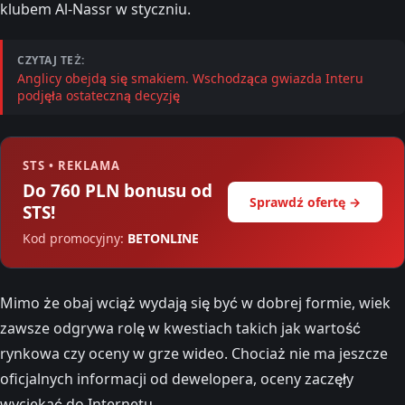
klubem Al-Nassr w styczniu.
CZYTAJ TEŻ:
Anglicy obejdą się smakiem. Wschodząca gwiazda Interu
podjęła ostateczną decyzję
STS • REKLAMA
Do 760 PLN bonusu od
Sprawdź ofertę →
STS!
Kod promocyjny:
BETONLINE
Mimo że obaj wciąż wydają się być w dobrej formie, wiek
zawsze odgrywa rolę w kwestiach takich jak wartość
rynkowa czy oceny w grze wideo. Chociaż nie ma jeszcze
oficjalnych informacji od dewelopera, oceny zaczęły
wyciekać do Internetu.