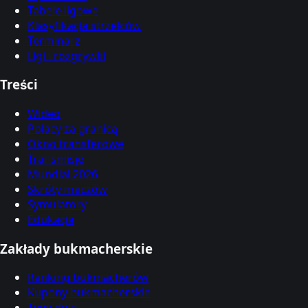
Tabele ligowe
Klasyfikacja strzelców
Terminarz
Ligi i rozgrywki
Treści
Wideo
Polacy za granicą
Okno transferowe
Transmisje
Mundial 2026
Skróty meczów
Symulatory
Edukacja
Zakłady bukmacherskie
Ranking bukmacherów
Kupony bukmacherskie
Typy dnia