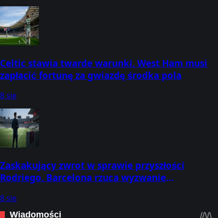
Celtic stawia twarde warunki. West Ham musi
zapłacić fortunę za gwiazdę środka pola
8 sie
Zaskakujący zwrot w sprawie przyszłości
Rodriego. Barcelona rzuca wyzwanie
Manchesterowi City
8 sie