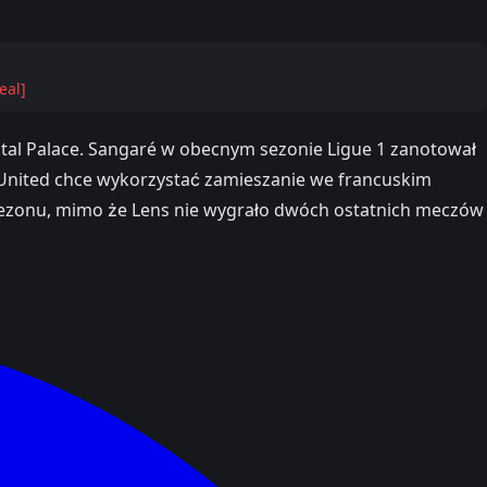
eal]
rystal Palace. Sangaré w obecnym sezonie Ligue 1 zanotował
r United chce wykorzystać zamieszanie we francuskim
sezonu, mimo że Lens nie wygrało dwóch ostatnich meczów