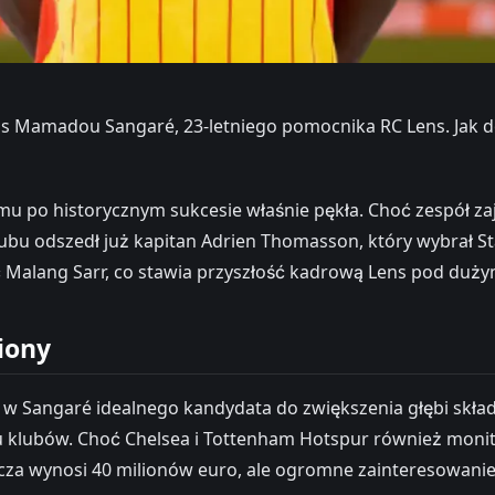
s Mamadou Sangaré, 23-letniego pomocnika RC Lens. Jak do
mu po historycznym sukcesie właśnie pękła. Choć zespół za
ubu odszedł już kapitan Adrien Thomasson, który wybrał St
Malang Sarr, co stawia przyszłość kadrową Lens pod duży
iony
 Sangaré idealnego kandydata do zwiększenia głębi składu. 
u klubów. Choć Chelsea i Tottenham Hotspur również monit
za wynosi 40 milionów euro, ale ogromne zainteresowanie