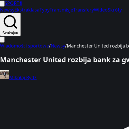
SPORT
1
Newsy
Ekstraklasa
Typy
Transmisje
Transfery
Wideo
Skróty
Szukaj
⌘K
Wiadomości sportowe
/
Newsy
/
Manchester United rozbija b
Manchester United rozbija bank za gw
Mikołaj Rydz