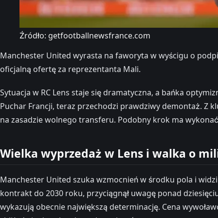
Źródło: getfootballnewsfrance.com
Manchester United wyrasta na faworyta w wyścigu o podpi
oficjalną ofertę za reprezentanta Mali.
Sytuacja w RC Lens staje się dramatyczna, a bańka optymiz
Puchar Francji, teraz przechodzi prawdziwy demontaż. Z kl
na zasadzie wolnego transferu. Podobny krok ma wykonać 
Wielka wyprzedaż w Lens i walka o mil
Manchester United szuka wzmocnień w środku pola i widzi w
kontrakt do 2030 roku, przyciągnął uwagę ponad dziesięci
wykazują obecnie największą determinację. Cena wywoławc