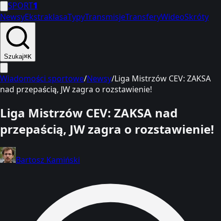
SPORT
1
Newsy
Ekstraklasa
Typy
Transmisje
Transfery
Wideo
Skróty
Szukaj
⌘K
Wiadomości sportowe
/
Newsy
/
Liga Mistrzów CEV: ZAKSA
nad przepaścią, JW zagra o rozstawienie!
Liga Mistrzów CEV: ZAKSA nad
przepaścią, JW zagra o rozstawienie!
Bartosz Kamiński