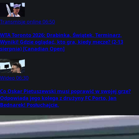
Transmisje online
06:50
WTA Toronto 2026: Drabinka, Świątek, Terminarz,
Wyniki! Gdzie oglądać, kto gra, kiedy mecze? (2-13
sierpnia) [Canadian Open]
Wideo
06:30
Co Oskar Pietuszewski musi poprawić w swojej grze?
Odpowiada jego kolega z drużyny FC Porto, Jan
Bednarek! Posłuchajcie,