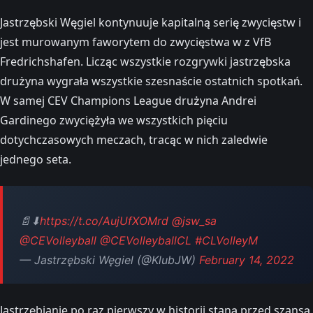
Jastrzębski Węgiel kontynuuje kapitalną serię zwycięstw i
jest murowanym faworytem do zwycięstwa w z VfB
Fredrichshafen. Licząc wszystkie rozgrywki jastrzębska
drużyna wygrała wszystkie szesnaście ostatnich spotkań.
W samej CEV Champions League drużyna Andrei
Gardinego zwyciężyła we wszystkich pięciu
dotychczasowych meczach, tracąc w nich zaledwie
jednego seta.
📄⬇
https://t.co/AujUfXOMrd
@jsw_sa
@CEVolleyball
@CEVolleyballCL
#CLVolleyM
— Jastrzębski Węgiel (@KlubJW)
February 14, 2022
Jastrzębianie po raz pierwszy w historii staną przed szansą