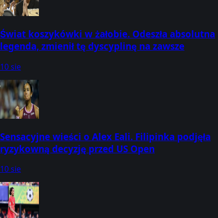
Świat koszykówki w żałobie. Odeszła absolutna
legenda, zmienił tę dyscyplinę na zawsze
10 sie
Sensacyjne wieści o Alex Eali. Filipinka podjęła
ryzykowną decyzję przed US Open
10 sie