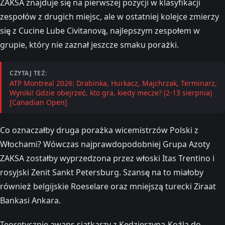
ZAKSA znajduje się na pierwszej pozycji w klasyfikacji
zespołów z drugich miejsc, ale w ostatniej kolejce zmierzy
się z Cucine Lube Civitanovą, najlepszym zespołem w
grupie, który nie zaznał jeszcze smaku porażki.
CZYTAJ TEŻ:
ATP Montreal 2026: Drabinka, Hurkacz, Majchrzak, Terminarz,
Wyniki! Gdzie obejrzeć, kto gra, kiedy mecze? (2-13 sierpnia)
[Canadian Open]
Co oznaczałby druga porażka wicemistrzów Polski z
Włochami? Wówczas najprawdopodobniej Grupa Azoty
ZAKSA zostałby wyprzedzona przez włoski Itas Trentino i
rosyjski Zenit Sankt Petersburg. Szansę na to miałoby
również belgijskie Roeselare oraz mniejszą turecki Ziraat
Bankasi Ankara.
Teoretycznie awans siatkarzy z Kędzierzyna-Koźla do