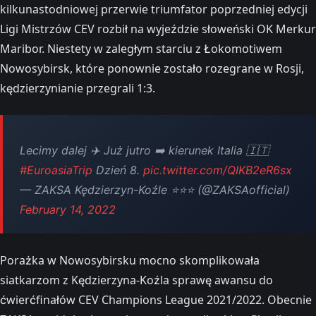
kilkunastodniowej przerwie triumfator poprzedniej edycji
Ligi Mistrzów CEV rozbił na wyjeździe słoweński OK Merkur
Maribor. Niestety w zaległym starciu z Łokomotiwem
Nowosybirsk, które ponownie zostało rozegrane w Rosji,
kędzierzynianie przegrali 1:3.
Lecimy dalej ✈️ Już jutro ➡️ kierunek Italia 🇮🇹
#EuroasiaTrip
Dzień 8.
pic.twitter.com/QIKB2eR6sx
— ZAKSA Kędzierzyn-Koźle ⭐️⭐️⭐️ (@ZAKSAofficial)
February 14, 2022
Porażka w Nowosybirsku mocno skomplikowała
siatkarzom z Kędzierzyna-Koźla sprawę awansu do
ćwierćfinałów CEV Champions League 2021/2022. Obecnie