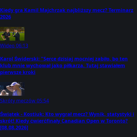
Kiedy gra Kamil Majchrzak najbliższy mecz? Terminarz
2026
Wideo
06:13
Karol Świderski: "Serce dzisiaj mocniej zabiło, bo ten
klub mnie wychował jako piłkarza. Tutaj stawiałem
pierwsze kroki
Skróty meczów
05:54
Świątek - Kostiuk: Kto wygrał mecz? Wynik, statystyki i
skrót! Kiedy ćwierćfinały Canadian Open w Toronto?
[08.08.2026]