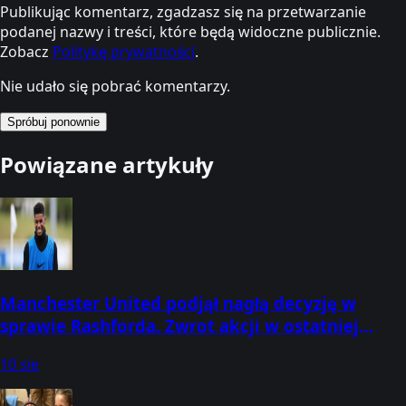
Publikując komentarz, zgadzasz się na przetwarzanie
podanej nazwy i treści, które będą widoczne publicznie.
Zobacz
Politykę prywatności
.
Nie udało się pobrać komentarzy.
Spróbuj ponownie
Powiązane artykuły
Manchester United podjął nagłą decyzję w
sprawie Rashforda. Zwrot akcji w ostatniej
chwili
10 sie