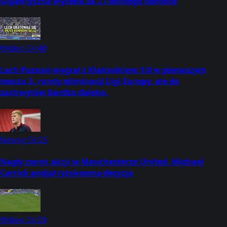
Gigantyczna wycena za 21-letniego obrońcę
Wideo
04:40
Lech Poznań wygrał z Klaksvikiem 1:0 w pierwszym
meczu 3. rundy eliminacji Ligi Europy, ale do
zachwytów bardzo daleko.
Newsy
04:25
Nagły zwrot akcji w Manchesterze United. Michael
Carrick podjął ryzykowną decyzję
Wideo
04:09