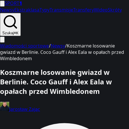
SPORT
1
Newsy
Ekstraklasa
Typy
Transmisje
Transfery
Wideo
Skróty
Szukaj
⌘K
Wiadomości sportowe
/
Newsy
/
Koszmarne losowanie
gwiazd w Berlinie. Coco Gauff i Alex Eala w opałach przed
Wimbledonem
Koszmarne losowanie gwiazd w
Berlinie. Coco Gauff i Alex Eala w
opałach przed Wimbledonem
Jarosław Zając