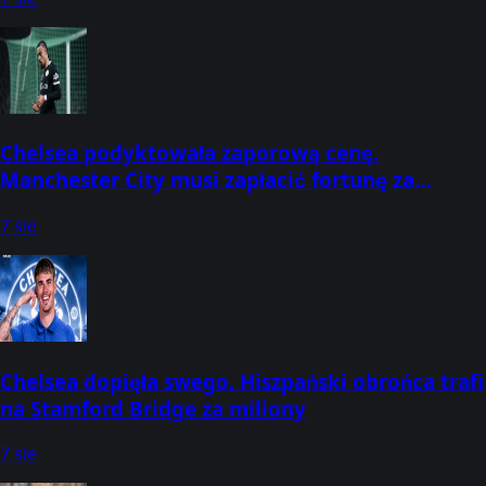
Chelsea podyktowała zaporową cenę.
Manchester City musi zapłacić fortunę za
obrońcę
7 sie
Chelsea dopięła swego. Hiszpański obrońca trafi
na Stamford Bridge za miliony
7 sie