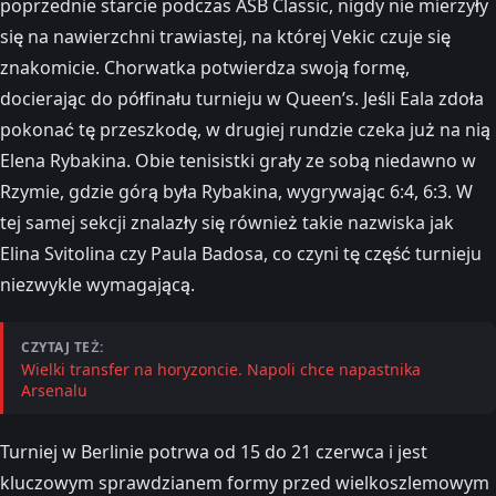
poprzednie starcie podczas ASB Classic, nigdy nie mierzyły
się na nawierzchni trawiastej, na której Vekic czuje się
znakomicie. Chorwatka potwierdza swoją formę,
docierając do półfinału turnieju w Queen’s. Jeśli Eala zdoła
pokonać tę przeszkodę, w drugiej rundzie czeka już na nią
Elena Rybakina. Obie tenisistki grały ze sobą niedawno w
Rzymie, gdzie górą była Rybakina, wygrywając 6:4, 6:3. W
tej samej sekcji znalazły się również takie nazwiska jak
Elina Svitolina czy Paula Badosa, co czyni tę część turnieju
niezwykle wymagającą.
CZYTAJ TEŻ:
Wielki transfer na horyzoncie. Napoli chce napastnika
Arsenalu
Turniej w Berlinie potrwa od 15 do 21 czerwca i jest
kluczowym sprawdzianem formy przed wielkoszlemowym