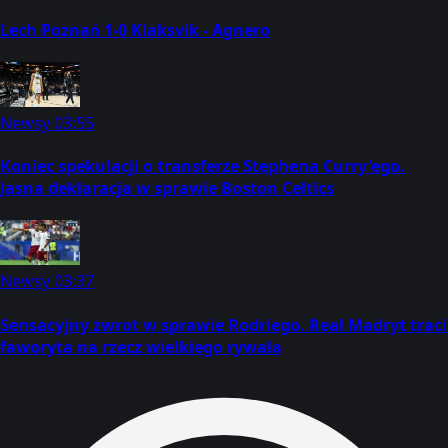
Lech Poznań 1-0 Klaksvik - Agnero
Newsy
03:55
Koniec spekulacji o transferze Stephena Curry'ego.
Jasna deklaracja w sprawie Boston Celtics
Newsy
03:37
Sensacyjny zwrot w sprawie Rodriego. Real Madryt traci
faworyta na rzecz wielkiego rywala