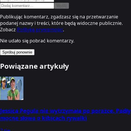
Wyślij
Publikując komentarz, zgadzasz się na przetwarzanie
podanej nazwy i treści, które będą widoczne publicznie.
Zobacz
Politykę prywatności
.
Nie udało się pobrać komentarzy.
Spróbuj ponownie
Powiązane artykuły
Jessica Pegula nie wytrzymała po porażce. Padły
mocne słowa o kibicach rywalki
7 sie