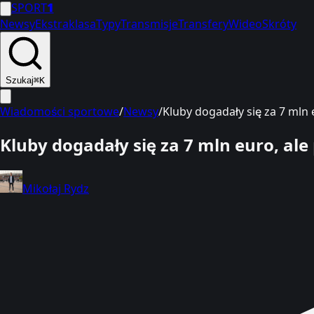
SPORT
1
Newsy
Ekstraklasa
Typy
Transmisje
Transfery
Wideo
Skróty
Szukaj
⌘K
Wiadomości sportowe
/
Newsy
/
Kluby dogadały się za 7 mln 
Kluby dogadały się za 7 mln euro, ale
Mikołaj Rydz