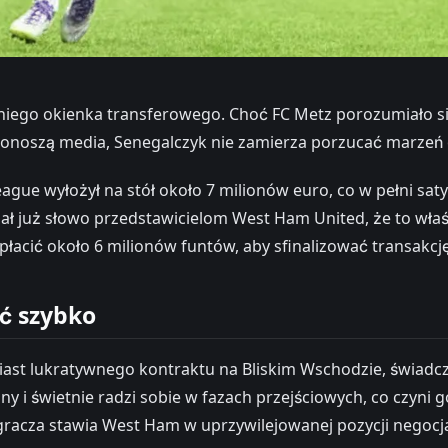
iego okienka transferowego. Choć FC Metz porozumiało się
onoszą media, Senegalczyk nie zamierza porzucać marzeń o 
ague wyłożył na stół około 7 milionów euro, co w pełni sat
 dał już słowo przedstawicielom West Ham United, że to wł
łacić około 6 milionów funtów, aby sfinalizować transakcję 
ć szybko
ast lukratywnego kontraktu na Bliskim Wschodzie, świadcz
czny i świetnie radzi sobie w fazach przejściowych, co czyn
acza stawia West Ham w uprzywilejowanej pozycji negocjacy