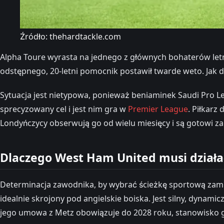
Źródło: thehardtackle.com
Alpha Toure wyrasta na jednego z głównych bohaterów letn
odstępnego, 20-letni pomocnik postawił twarde weto. Jak d
Sytuacja jest nietypowa, ponieważ beniaminek Saudi Pro Le
sprecyzowany cel i jest nim gra w
Premier League
. Piłkarz
Londyńczycy obserwują go od wielu miesięcy i są gotowi zap
Dlaczego West Ham United musi działa
Determinacja zawodnika, by wybrać ścieżkę sportową zami
idealnie skrojony pod angielskie boiska. Jest silny, dynami
jego umowa z Metz obowiązuje do 2028 roku, stanowisko gr