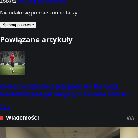
Zobacz
Politykę prywatności
.
Nie udało się pobrać komentarzy.
Spróbuj ponownie
Powiązane artykuły
Koniec kosztownej przygody we Florencji.
Fiorentina podjęła decyzję w sprawie Andrei
Colpaniego
7 sie