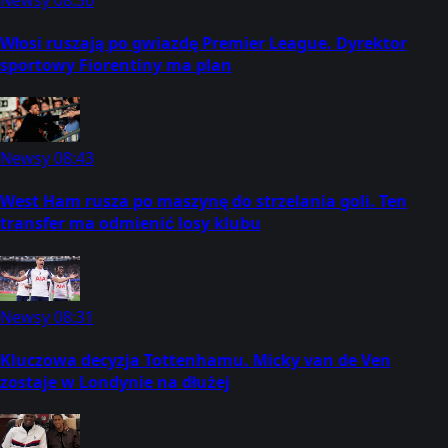
Włosi ruszają po gwiazdę Premier League. Dyrektor
sportowy Fiorentiny ma plan
Newsy
08:43
West Ham rusza po maszynę do strzelania goli. Ten
transfer ma odmienić losy klubu
Newsy
08:31
Kluczowa decyzja Tottenhamu. Micky van de Ven
zostaje w Londynie na dłużej