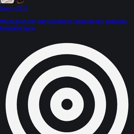
Newsy
08:19
Wielki transfer stał się faktem. Gwiazda leci podpisać
kontrakt życia