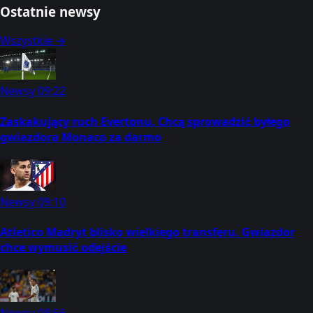
Ostatnie newsy
Wszystkie →
Newsy
09:22
Zaskakujący ruch Evertonu. Chcą sprowadzić byłego
gwiazdora Monaco za darmo
Newsy
09:10
Atletico Madryt blisko wielkiego transferu. Gwiazdor
chce wymusić odejście
Newsy
08:56