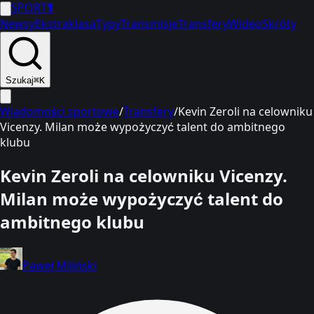
SPORT
1
Newsy
Ekstraklasa
Typy
Transmisje
Transfery
Wideo
Skróty
Szukaj
⌘K
Wiadomości sportowe
/
Transfery
/
Kevin Zeroli na celowniku
Vicenzy. Milan może wypożyczyć talent do ambitnego
klubu
Kevin Zeroli na celowniku Vicenzy.
Milan może wypożyczyć talent do
ambitnego klubu
Paweł Miliński