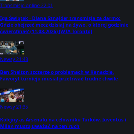
Transmisje online
22:01
Iga Świątek - Diana Sznajder transmisja za darmo:
Gdzie obejrzeć mecz dzisiaj na żywo, o której godzinie
ćwierćfinał? (11.08.2026) [WTA Toronto]
Newsy
21:48
Ben Shelton szczerze o problemach w Kanadzie.
Faworyt turnieju musiał przetrwać trudne chwile
Newsy
21:35
Kolejny as Arsenalu na celowniku Turków. Juventus i
Milan muszą uważać na ten ruch