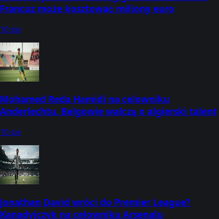
Francuz może kosztować miliony euro
10 sie
Mohamed Reda Hamidi na celowniku
Anderlechtu. Belgowie walczą o algierski talent
10 sie
Jonathan David wróci do Premier League?
Kanadyjczyk na celowniku Arsenalu