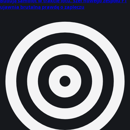
Budują samolot w trakcie lotu. Szef nowego zespołu F1
ujawnia brutalną prawdę o zapleczu