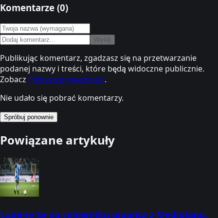
Komentarze (
0
)
Wyślij
Publikując komentarz, zgadzasz się na przetwarzanie
podanej nazwy i treści, które będą widoczne publicznie.
Zobacz
Politykę prywatności
.
Nie udało się pobrać komentarzy.
Spróbuj ponownie
Powiązane artykuły
Lamine Sy na celowniku giganta z Mediolanu.