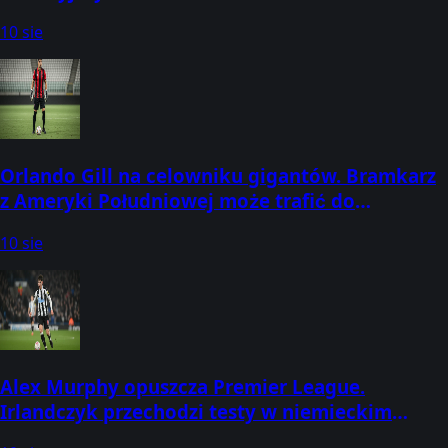
10 sie
Orlando Gill na celowniku gigantów. Bramkarz
z Ameryki Południowej może trafić do
francuskiego klubu
10 sie
Alex Murphy opuszcza Premier League.
Irlandczyk przechodzi testy w niemieckim
klubie