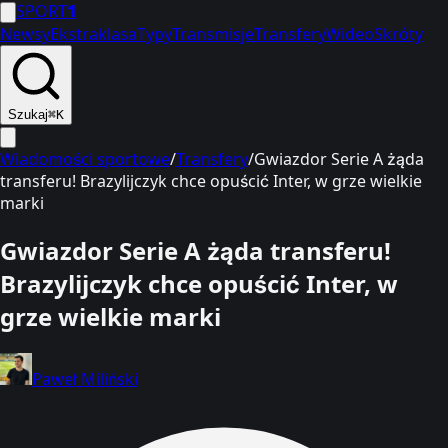
SPORT
1
Newsy
Ekstraklasa
Typy
Transmisje
Transfery
Wideo
Skróty
Szukaj
⌘K
Wiadomości sportowe
/
Transfery
/
Gwiazdor Serie A żąda
transferu! Brazylijczyk chce opuścić Inter, w grze wielkie
marki
Gwiazdor Serie A żąda transferu!
Brazylijczyk chce opuścić Inter, w
grze wielkie marki
Paweł Miliński