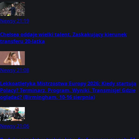
Newsy
21:19
Chelsea oddaje wielki talent. Zaskakujący kierunek
transferu 20-latka
Newsy
21:08
Lekkoatletyka Mistrzostwa Europy 2026: Kiedy startują
Polacy? Terminarz, Program, Wyniki, Transmisje! Gdzie
oglądać? (Birmingham, 10-16 sierpnia)
Newsy
21:06