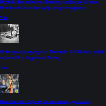
Wysłali skautów na Ukrainę i zobaczyli show.
Wielka bitwa o brazylijskiego snajpera
7 sie
Historyczny wyczyn w Formule 1. 19-latek pobił
rekord Verstappena i Senny
7 sie
Manchester City wyceniło swoją gwiazdę.