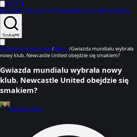
SPORT
1
Newsy
Ekstraklasa
Typy
Transmisje
Transfery
Wideo
Skróty
Szukaj
⌘K
Wiadomości sportowe
/
Newsy
/
Gwiazda mundialu wybrała
nowy klub. Newcastle United obejdzie się smakiem?
Gwiazda mundialu wybrała nowy
klub. Newcastle United obejdzie się
smakiem?
Jarosław Zając