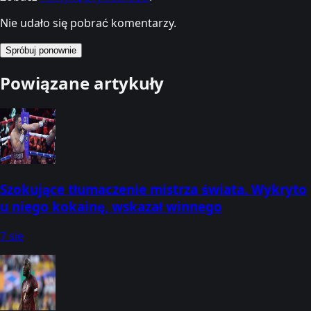
Nie udało się pobrać komentarzy.
Spróbuj ponownie
Powiązane artykuły
Szokujące tłumaczenie mistrza świata. Wykryto
u niego kokainę, wskazał winnego
7 sie