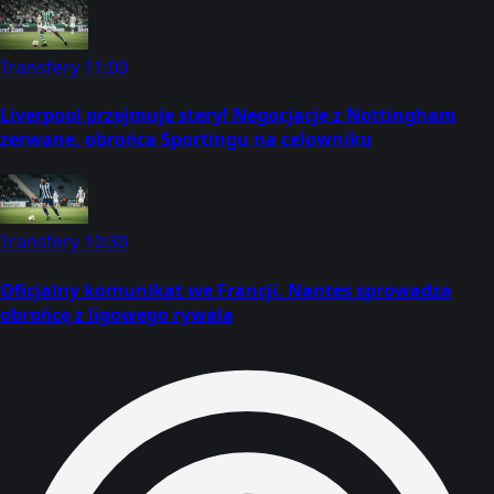
Transfery
11:00
Liverpool przejmuje stery! Negocjacje z Nottingham
zerwane, obrońca Sportingu na celowniku
Transfery
10:30
Oficjalny komunikat we Francji. Nantes sprowadza
obrońcę z ligowego rywala