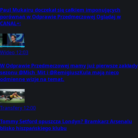
Paul Mukairu doczekał się całkiem imponujących
porównań w Odprawie Przedmeczowej Oglądaj w
CANAL+:
Wideo
12:03
W Odprawie Przedmeczowej mamy już pierwsze zakłady
sezonu @Mich_Mit i @RemigiuszKula mają nieco
odmienne wizje na temat.
Transfery
12:00
Tommy Setford opuszcza Londyn? Bramkarz Arsenalu
blisko hiszpańskiego klubu