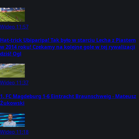
Wideo
11:57
Hat-trick Ubiparipa! Tak było w starciu Lecha z Piastem
w 2014 roku! Czekamy na kolejne gole w tej rywalizacji
dziś! Ogl
Wideo
11:37
1. FC Magdeburg 1-6 Eintracht Braunschweig - Mateusz
Żukowski
Wideo
11:18