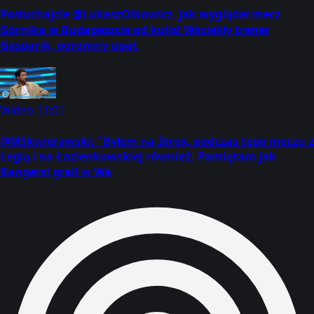
Posłuchajcie @LukaszOlkowicz, jak wyglądał mecz
Górnika w Budapeszcie od kulis! Wściekły trener
Gasparik, ogromny upał,
Wideo
11:01
@MSkwierawski: "Byłem na Ibrox, podczas tego meczu z
Legią i na Łazienkowskiej również. Pamiętam jak
Rangersi grali w Wa