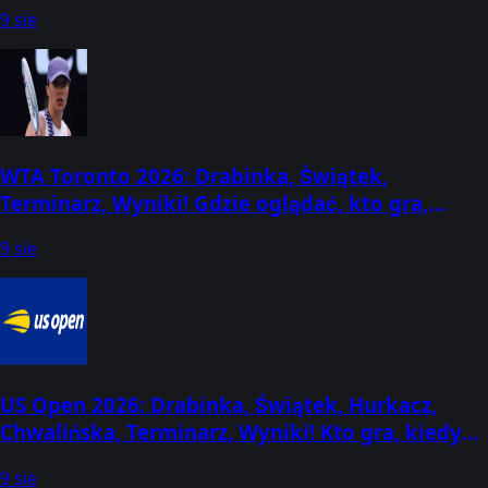
dziś wygrał? (3-9 sierpnia)
9 sie
WTA Toronto 2026: Drabinka, Świątek,
Terminarz, Wyniki! Gdzie oglądać, kto gra,
kiedy mecze? (2-13 sierpnia) [Canadian Open]
9 sie
US Open 2026: Drabinka, Świątek, Hurkacz,
Chwalińska, Terminarz, Wyniki! Kto gra, kiedy
losowanie? (30 sierpnia - 13 września)
9 sie