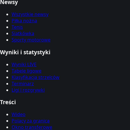
Newsy
Wszystkie newsy
Piłka nożna
Tenis
Siatkówka
Sporty motorowe
Wyniki i statystyki
Wyniki LIVE
Tabele ligowe
Klasyfikacja strzelców
Terminarz
Ligi i rozgrywki
Treści
Wideo
Polacy za granicą
Okno transferowe