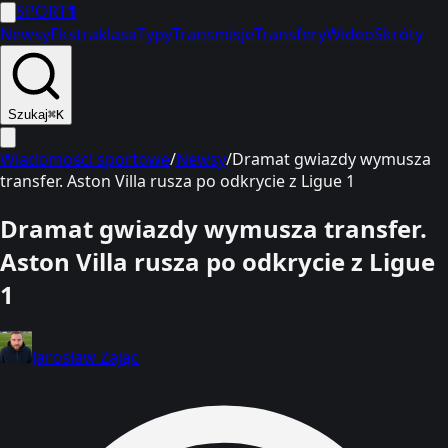
SPORT
1
Newsy
Ekstraklasa
Typy
Transmisje
Transfery
Wideo
Skróty
Szukaj
⌘K
Wiadomości sportowe
/
Newsy
/
Dramat gwiazdy wymusza
transfer. Aston Villa rusza po odkrycie z Ligue 1
Dramat gwiazdy wymusza transfer.
Aston Villa rusza po odkrycie z Ligue
1
Jarosław Zając