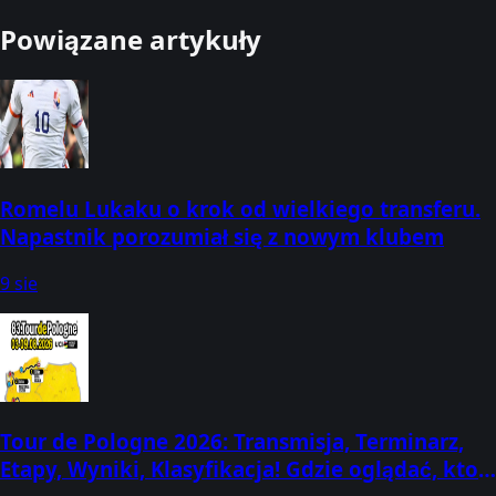
Powiązane artykuły
Romelu Lukaku o krok od wielkiego transferu.
Napastnik porozumiał się z nowym klubem
9 sie
Tour de Pologne 2026: Transmisja, Terminarz,
Etapy, Wyniki, Klasyfikacja! Gdzie oglądać, kto