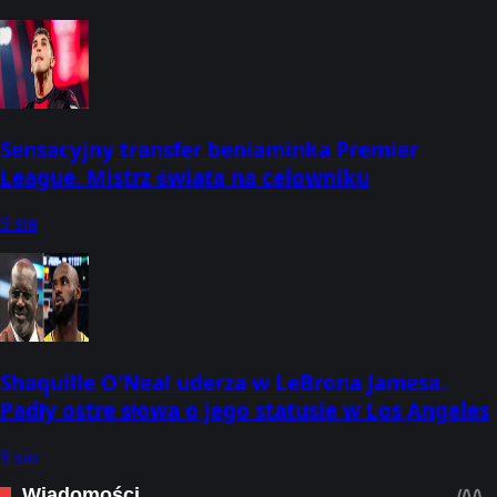
Sensacyjny transfer beniaminka Premier
League. Mistrz świata na celowniku
9 sie
Shaquille O'Neal uderza w LeBrona Jamesa.
Padły ostre słowa o jego statusie w Los Angeles
9 sie