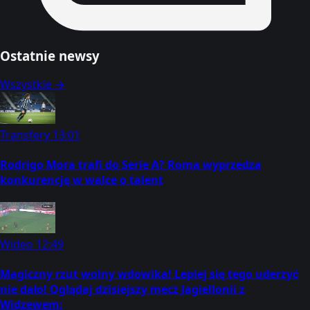
Ostatnie newsy
Wszystkie →
Transfery
13:01
Rodrigo Mora trafi do Serie A? Roma wyprzedza
konkurencję w walce o talent
Wideo
12:49
Magiczny rzut wolny wdowika! Lepiej się tego uderzyć
nie dało! Oglądaj dzisiejszy mecz Jagiellonii z
Widzewem: