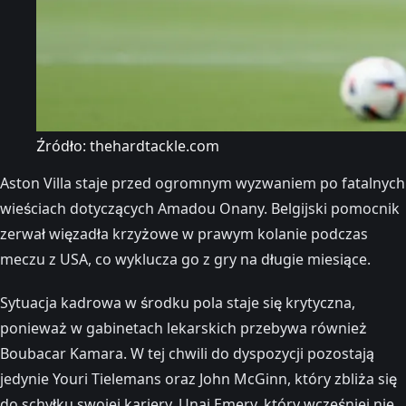
Źródło: thehardtackle.com
Aston Villa staje przed ogromnym wyzwaniem po fatalnych
wieściach dotyczących Amadou Onany. Belgijski pomocnik
zerwał więzadła krzyżowe w prawym kolanie podczas
meczu z USA, co wyklucza go z gry na długie miesiące.
Sytuacja kadrowa w środku pola staje się krytyczna,
ponieważ w gabinetach lekarskich przebywa również
Boubacar Kamara. W tej chwili do dyspozycji pozostają
jedynie Youri Tielemans oraz John McGinn, który zbliża się
do schyłku swojej kariery. Unai Emery, który wcześniej nie