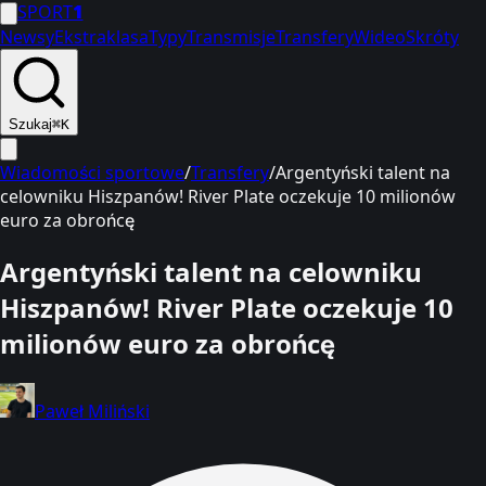
SPORT
1
Newsy
Ekstraklasa
Typy
Transmisje
Transfery
Wideo
Skróty
Szukaj
⌘K
Wiadomości sportowe
/
Transfery
/
Argentyński talent na
celowniku Hiszpanów! River Plate oczekuje 10 milionów
euro za obrońcę
Argentyński talent na celowniku
Hiszpanów! River Plate oczekuje 10
milionów euro za obrońcę
Paweł Miliński