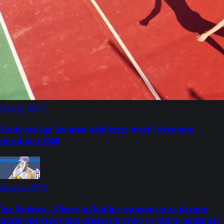
Newsy
20:04
Kiedy gra Iga Świątek najbliższy mecz? Aktualny
terminarz 2026
Newsy
19:59
Iga Świątek - Viktorija Golubic transmisja za darmo:
Gdzie obejrzeć mecz dzisiaj na żywo i o której godzinie?