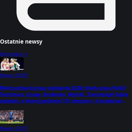
Ostatnie newsy
Wszystkie →
Newsy
20:09
Mistrzostwa Europy siatkarek 2026: Kiedy grają Polki?
Terminarz, Grupy, Drabinka, Wyniki, Transmisje! Gdzie
oglądać, o której godzinie? (21 sierpnia - 6 września)
[#EuroVolleyW]
Newsy
20:07