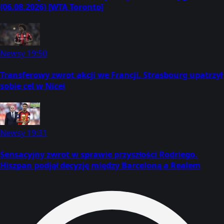
(06.08.2026) [WTA Toronto]
Newsy
19:50
Transferowy zwrot akcji we Francji. Strasbourg upatrzył
sobie cel w Nicei
Newsy
19:31
Sensacyjny zwrot w sprawie przyszłości Rodriego.
Hiszpan podjął decyzję między Barceloną a Realem