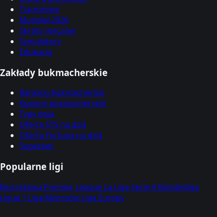
Transmisje
Mundial 2026
Skróty meczów
Symulatory
Edukacja
Zakłady bukmacherskie
Ranking bukmacherów
Kupony bukmacherskie
Typy dnia
Oferta STS na dziś
Oferta Fortuna na dziś
Superbet
Popularne ligi
Ekstraklasa
Premier League
La Liga
Serie A
Bundesliga
Ligue 1
Liga Mistrzów
Liga Europy