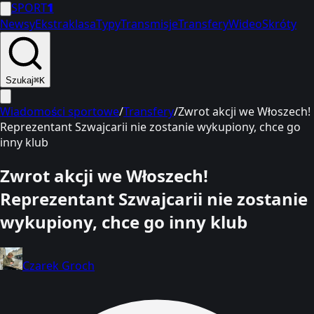
SPORT
1
Newsy
Ekstraklasa
Typy
Transmisje
Transfery
Wideo
Skróty
Szukaj
⌘K
Wiadomości sportowe
/
Transfery
/
Zwrot akcji we Włoszech!
Reprezentant Szwajcarii nie zostanie wykupiony, chce go
inny klub
Zwrot akcji we Włoszech!
Reprezentant Szwajcarii nie zostanie
wykupiony, chce go inny klub
Czarek Groch