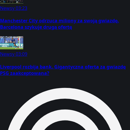
Newsy
03:23
Manchester City odrzuca miliony za swoją gwiazdę.
Barcelona szykuje drugą ofertę
Newsy
03:09
Liverpool rozbija bank. Gigantyczna oferta za gwiazdę
PSG zaakceptowana?