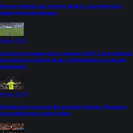
Koniec wielkiej sagi w Realu Madryt. Jose Mourinho
ogłosił kluczową decyzję
Wideo
03:59
Lechia ma swojego gola w sezonie 26/27! Z prowadzenia
nie cieszyli się jednak długo. Podbeskidzie już zdążyło
wyrównać!
Newsy
03:38
Zaskakujący kierunek dla gwiazdy Chelsea. Hiszpanie
chcą odbudować wielki talent