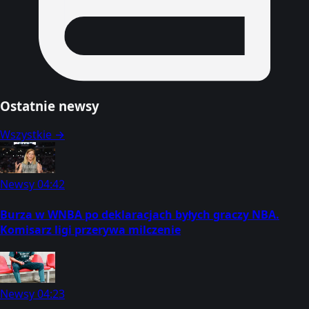
Ostatnie newsy
Wszystkie →
Newsy
04:42
Burza w WNBA po deklaracjach byłych graczy NBA.
Komisarz ligi przerywa milczenie
Newsy
04:23