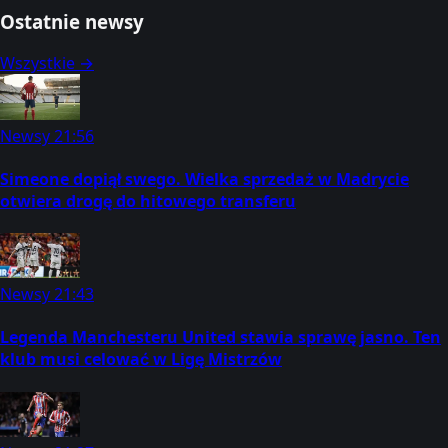
Ostatnie newsy
Wszystkie →
Newsy
21:56
Simeone dopiął swego. Wielka sprzedaż w Madrycie
otwiera drogę do hitowego transferu
Newsy
21:43
Legenda Manchesteru United stawia sprawę jasno. Ten
klub musi celować w Ligę Mistrzów