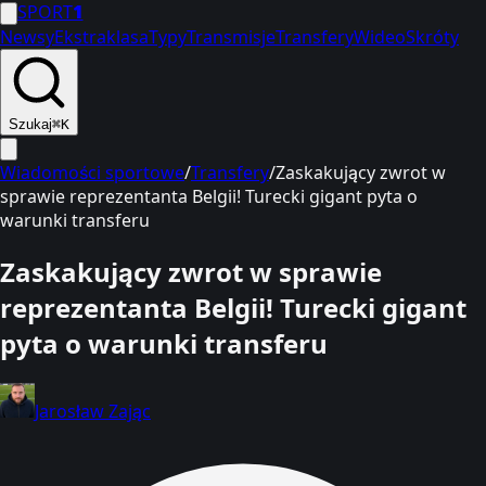
SPORT
1
Newsy
Ekstraklasa
Typy
Transmisje
Transfery
Wideo
Skróty
Szukaj
⌘K
Wiadomości sportowe
/
Transfery
/
Zaskakujący zwrot w
sprawie reprezentanta Belgii! Turecki gigant pyta o
warunki transferu
Zaskakujący zwrot w sprawie
reprezentanta Belgii! Turecki gigant
pyta o warunki transferu
Jarosław Zając