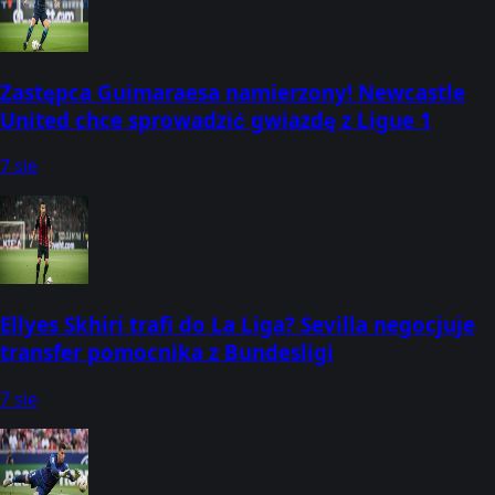
Zastępca Guimaraesa namierzony! Newcastle
United chce sprowadzić gwiazdę z Ligue 1
7 sie
Ellyes Skhiri trafi do La Liga? Sevilla negocjuje
transfer pomocnika z Bundesligi
7 sie