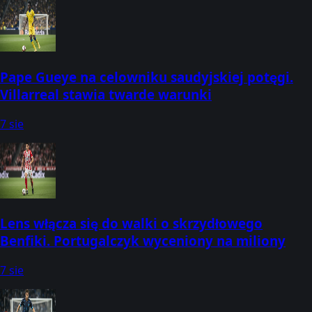
Pape Gueye na celowniku saudyjskiej potęgi.
Villarreal stawia twarde warunki
7 sie
Lens włącza się do walki o skrzydłowego
Benfiki. Portugalczyk wyceniony na miliony
7 sie