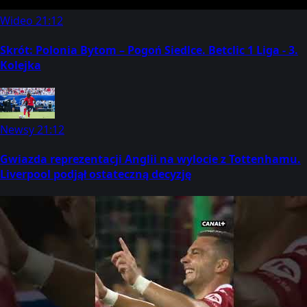
Wideo
21:12
Skrót: Polonia Bytom – Pogoń Siedlce. Betclic 1 Liga - 3.
Kolejka
Newsy
21:12
Gwiazda reprezentacji Anglii na wylocie z Tottenhamu.
Liverpool podjął ostateczną decyzję