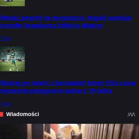
Włoski powrót na horyzoncie. Napoli sonduje
transfer bramkarza Atlético Madryt
7 sie
Wyścig po talent z Santander! Aston Villa rzuca
wyzwanie potęgom w walce o 19-latka
7 sie