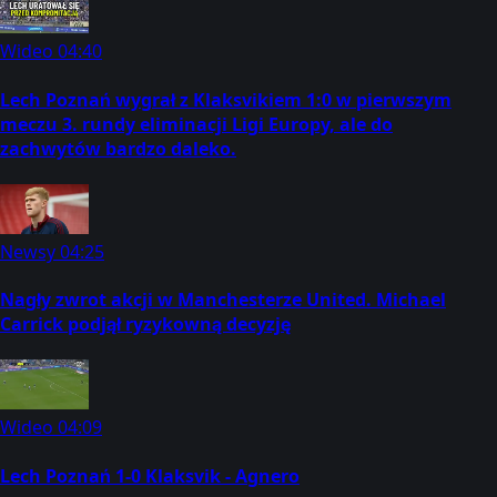
Wideo
04:40
Lech Poznań wygrał z Klaksvikiem 1:0 w pierwszym
meczu 3. rundy eliminacji Ligi Europy, ale do
zachwytów bardzo daleko.
Newsy
04:25
Nagły zwrot akcji w Manchesterze United. Michael
Carrick podjął ryzykowną decyzję
Wideo
04:09
Lech Poznań 1-0 Klaksvik - Agnero