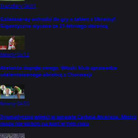
Transfery
06:31
Galatasaray wchodzi do gry o talent z Ukrainy!
Gigantyczna wycena za 21-letniego obrońcę
Newsy
05:12
Atalanta dopięła swego. Włoski klub sprowadza
utalentowanego obrońcę z Chorwacji
Newsy
04:55
Dramatyczne wieści w sprawie Carlosa Alcaraza. Mistrz
może nie wrócić na kort w tym roku