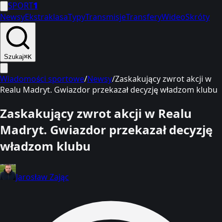
SPORT
1
Newsy
Ekstraklasa
Typy
Transmisje
Transfery
Wideo
Skróty
Szukaj
⌘K
Wiadomości sportowe
/
Newsy
/
Zaskakujący zwrot akcji w
Realu Madryt. Gwiazdor przekazał decyzję władzom klubu
Zaskakujący zwrot akcji w Realu
Madryt. Gwiazdor przekazał decyzję
władzom klubu
Jarosław Zając