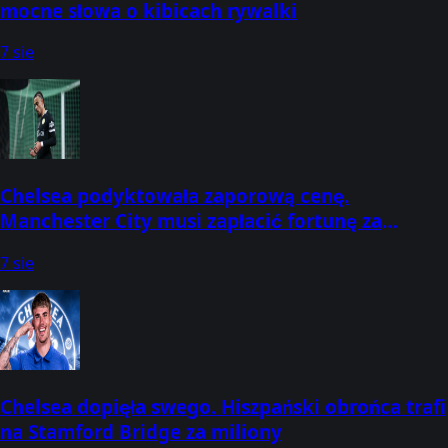
mocne słowa o kibicach rywalki
7 sie
Chelsea podyktowała zaporową cenę.
Manchester City musi zapłacić fortunę za
obrońcę
7 sie
Chelsea dopięła swego. Hiszpański obrońca trafi
na Stamford Bridge za miliony