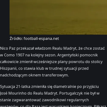
Źródło: football-espana.net
Nico Paz przekazał władzom Realu Madryt, że chce zostać
w Como 1907 na kolejny sezon. Argentyński pomocnik
całkowicie zmienił wcześniejsze plany powrotu do stolicy
Hiszpanii, co stawia klub w trudnej sytuacji przed
nadchodzącym oknem transferowym.
Sytuacja 21-latka zmieniła się diametralnie po przyjściu
José Mourinho do Realu Madryt. Portugalczyk nie był w
stanie zagwarantować zawodnikowi regularnych
występów, co dla Paza jest warunkiem koniecznym. Piłkarz