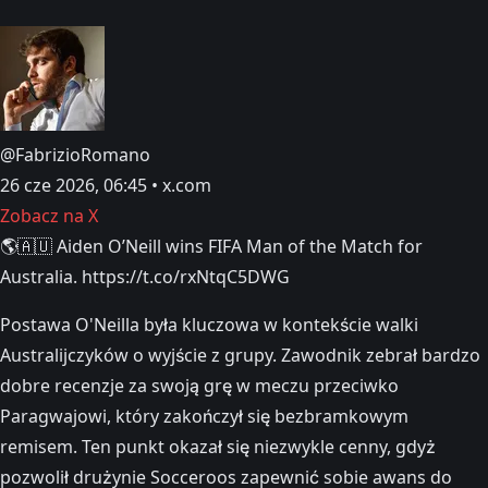
@FabrizioRomano
26 cze 2026, 06:45 • x.com
Zobacz na X
🌎🇦🇺 Aiden O’Neill wins FIFA Man of the Match for
Australia. https://t.co/rxNtqC5DWG
Postawa O'Neilla była kluczowa w kontekście walki
Australijczyków o wyjście z grupy. Zawodnik zebrał bardzo
dobre recenzje za swoją grę w meczu przeciwko
Paragwajowi, który zakończył się bezbramkowym
remisem. Ten punkt okazał się niezwykle cenny, gdyż
pozwolił drużynie Socceroos zapewnić sobie awans do