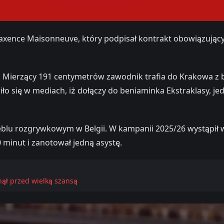
Maxence Maisonneuve, który podpisał kontrakt obowiązując
. Mierzący 191 centymetrów zawodnik trafia do Krakowa z b
się w mediach, iż dołączy do beniaminka Ekstraklasy, jednak
lu rozgrywkowym w Belgii. W kampanii 2025/26 wystąpił w 
 minut i zanotował jedną asystę.
nął przed wielką szansą