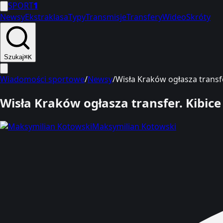
SPORT
1
Newsy
Ekstraklasa
Typy
Transmisje
Transfery
Wideo
Skróty
Szukaj
⌘K
Wiadomości sportowe
/
Newsy
/
Wisła Kraków ogłasza transfer
Wisła Kraków ogłasza transfer. Kibice
Maksymilian Kotowski