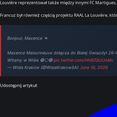
Louvière reprezentował także między innymi FC Martigues, S
Francuz był również częścią projektu RAAL La Louvière, któ
Bonjour, Maxence 👊
Maxence Maisonneuve dołącza do Białej Gwiazdy! 26-le
Witamy w Wiśle 🔵⚪️🔴
pic.twitter.com/Hh9ZQUUoMv
— Wisła Kraków (@WislaKrakowSA)
June 19, 2026
Udostępnij artykuł: