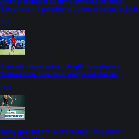
Arsenal wchodzi do gry o gwiazdę Atletico.
Barcelona ma potężny problem w negocjacjach
7 sie
Gwiazda reprezentacji Anglii na wylocie z
Tottenhamu. Liverpool podjął ostateczną
decyzję
7 sie
Kiedy gra Hubert Hurkacz najbliższy mecz?
Terminarz 2026