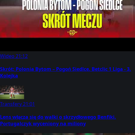
Wideo
21:12
Skrót: Polonia Bytom – Pogoń Siedlce. Betclic 1 Liga - 3.
Kolejka
Transfery
21:01
Lens włącza się do walki o skrzydłowego Benfiki.
Portugalczyk wyceniony na miliony