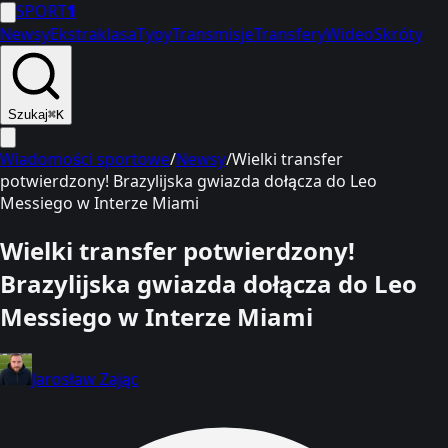
SPORT
1
Newsy
Ekstraklasa
Typy
Transmisje
Transfery
Wideo
Skróty
Szukaj
⌘K
Wiadomości sportowe
/
Newsy
/
Wielki transfer
potwierdzony! Brazylijska gwiazda dołącza do Leo
Messiego w Interze Miami
Wielki transfer potwierdzony!
Brazylijska gwiazda dołącza do Leo
Messiego w Interze Miami
Jarosław Zając