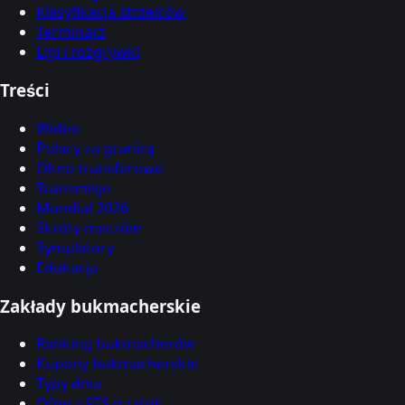
Klasyfikacja strzelców
Terminarz
Ligi i rozgrywki
Treści
Wideo
Polacy za granicą
Okno transferowe
Transmisje
Mundial 2026
Skróty meczów
Symulatory
Edukacja
Zakłady bukmacherskie
Ranking bukmacherów
Kupony bukmacherskie
Typy dnia
Oferta STS na dziś