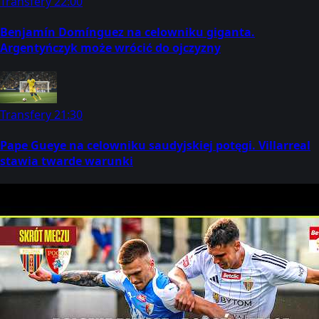
Transfery
22:00
Benjamín Domínguez na celowniku giganta.
Argentyńczyk może wrócić do ojczyzny
Transfery
21:30
Pape Gueye na celowniku saudyjskiej potęgi. Villarreal
stawia twarde warunki