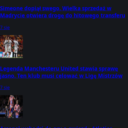
Simeone dopiął swego. Wielka sprzedaż w
Madrycie otwiera drogę do hitowego transferu
7 sie
Legenda Manchesteru United stawia sprawę
jasno. Ten klub musi celować w Ligę Mistrzów
7 sie