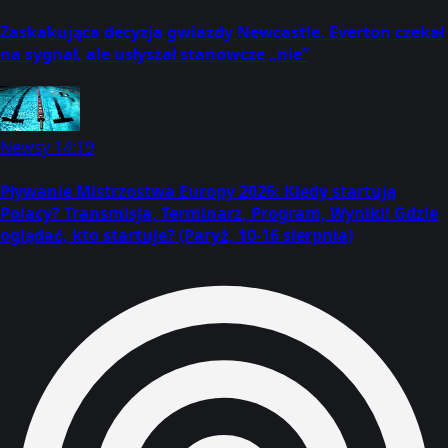
Zaskakująca decyzja gwiazdy Newcastle. Everton czekał
na sygnał, ale usłyszał stanowcze „nie”
Newsy
14:19
Pływanie Mistrzostwa Europy 2026: Kiedy startują
Polacy? Transmisja, Terminarz, Program, Wyniki! Gdzie
oglądać, kto startuje? (Paryż, 10-16 sierpnia)