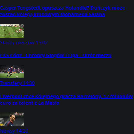
Casper Tengstedt opuszcza Holandię? Duńczyk może
zostać kolegą klubowym Mohameda Salaha
Skróty meczów
15:02
ŁKS Łódź - Chrobry Głogów I Liga - skrót meczu
Transfery
14:30
Liverpool chce kolejnego gracza Barcelony. 12 milionów
euro za talent z La Masia
Newsy
14:20