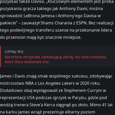
pozyskać także Davisa. „Kluczowym elementem jest próba
pozyskania gracza takiego jak Anthony Davis; można
sprowadzić LeBrona Jamesa i Anthony'ego Davisa w
pakiecie” – zauważył Shams Charania z ESPN. Bez realizacji
tego podwójnego transferu szanse na przekonanie lidera
do przenosin mają być znacznie mniejsze.
CZYTAJ TEŻ:
Barcelona otrzymała zaskakującą ofertę. Na stole nazwisko,
które Deco doskonale zna
James i Davis znają smak wspólnego sukcesu, zdobywając
mistrzostwo NBA z Los Angeles Lakers w 2020 roku.
Dodatkowo obaj występowali ze Stephenem Currym w
reprezentacji USA podczas igrzysk w Paryżu, gdzie pod
wodzą trenera Steve'a Kerra sięgnęli po złoto. Mimo 41 lat
na karku James wciąż prezentuje elitarny poziom