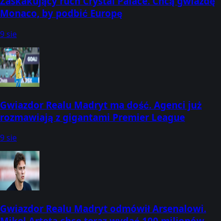
Zaskakujący ruch Crystal Palace. Chcą gwiazdę
Monaco, by podbić Europę
9 sie
Gwiazdor Realu Madryt ma dość. Agenci już
rozmawiają z gigantami Premier League
9 sie
Gwiazdor Realu Madryt odmówił Arsenalowi.
Mikel Arteta chce teraz wydać 100 milionów