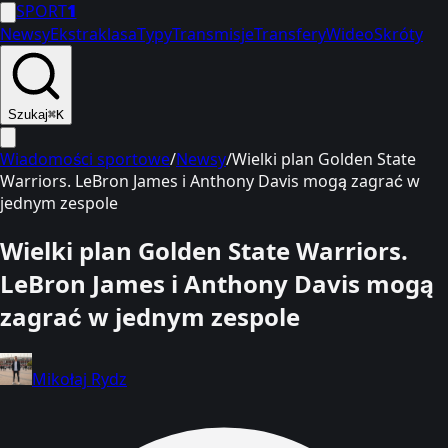
SPORT
1
Newsy
Ekstraklasa
Typy
Transmisje
Transfery
Wideo
Skróty
Szukaj
⌘K
Wiadomości sportowe
/
Newsy
/
Wielki plan Golden State
Warriors. LeBron James i Anthony Davis mogą zagrać w
jednym zespole
Wielki plan Golden State Warriors.
LeBron James i Anthony Davis mogą
zagrać w jednym zespole
Mikołaj Rydz