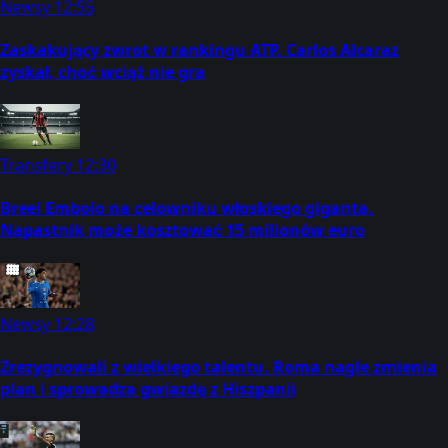
Newsy
12:55
Zaskakujący zwrot w rankingu ATP. Carlos Alcaraz
zyskał, choć wciąż nie gra
Transfery
12:30
Breel Embolo na celowniku włoskiego giganta.
Napastnik może kosztować 15 milionów euro
Newsy
12:28
Zrezygnowali z wielkiego talentu. Roma nagle zmienia
plan i sprowadza gwiazdę z Hiszpanii