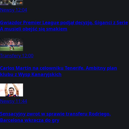
Newsy
12:04
Gwiazdor Premier League podjął decyzję. Giganci z Serie
A musieli obejść się smakiem
Transfery
12:00
Carlos Martín na celowniku Tenerife. Ambitny plan
klubu z Wysp Kanaryjskich
Newsy
11:44
Sensacyjny zwrot w sprawie transferu Rodriego.
Barcelona wkracza do gry