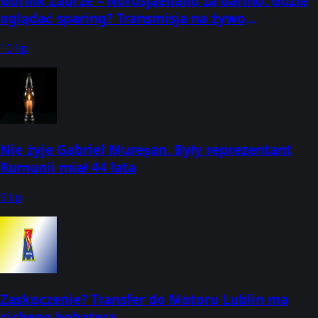
Górnik Zabrze – Nordsjaelland za darmo: Gdzie
oglądać sparing? Transmisja na żywo
10.07.2026
10 lip
Nie żyje Gabriel Mureșan. Były reprezentant
Rumunii miał 44 lata
9 lip
Zaskoczenie? Transfer do Motoru Lublin ma
cichego bohatera