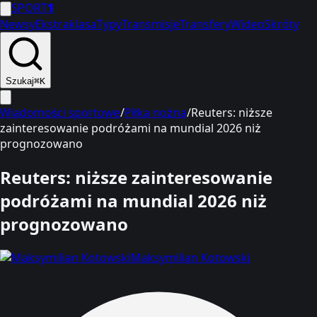
SPORT
1
Newsy
Ekstraklasa
Typy
Transmisje
Transfery
Wideo
Skróty
Szukaj
⌘K
Wiadomości sportowe
/
Piłka nożna
/
Reuters: niższe
zainteresowanie podróżami na mundial 2026 niż
prognozowano
Reuters: niższe zainteresowanie
podróżami na mundial 2026 niż
prognozowano
Maksymilian Kotowski