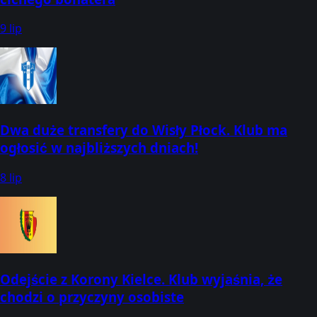
9 lip
Dwa duże transfery do Wisły Płock. Klub ma
ogłosić w najbliższych dniach!
8 lip
Odejście z Korony Kielce. Klub wyjaśnia, że
chodzi o przyczyny osobiste