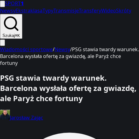
SPORT
1
Newsy
Ekstraklasa
Typy
Transmisje
Transfery
Wideo
Skróty
Szukaj
⌘K
Wiadomości sportowe
/
Newsy
/
PSG stawia twardy warunek.
Barcelona wysłała ofertę za gwiazdę, ale Paryż chce
fortuny
PSG stawia twardy warunek.
Barcelona wysłała ofertę za gwiazdę,
ale Paryż chce fortuny
Jarosław Zając