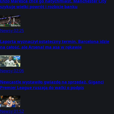
Enzo Maresca chce go natychmiast. Manchester City
szykuje wielki powrót i rozbicie banku
Newsy
02:25
Laporta wyznaczył ostateczny termin. Barcelona idzie
na całość, ale Arsenal ma asa w rękawie
Newsy
02:06
Newcastle wystawiło gwiazdę na sprzedaż. Giganci
Premier League ruszają do walki o podpis
Newsy
01:52