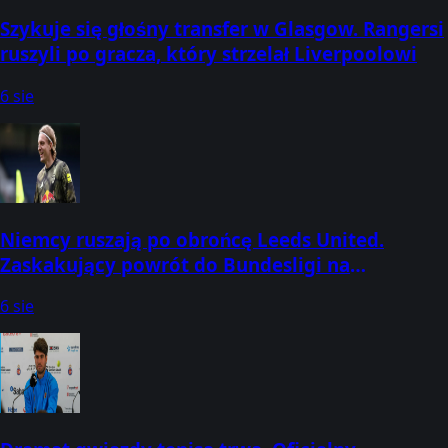
Szykuje się głośny transfer w Glasgow. Rangersi
ruszyli po gracza, który strzelał Liverpoolowi
6 sie
Niemcy ruszają po obrońcę Leeds United.
Zaskakujący powrót do Bundesligi na
horyzoncie
6 sie