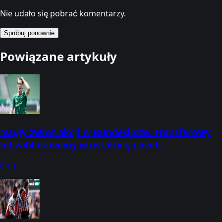
Nie udało się pobrać komentarzy.
Spróbuj ponownie
Powiązane artykuły
Nagły zwrot akcji w Bundeslidze. Transferowy
hit zablokowany w ostatniej chwili
6 sie