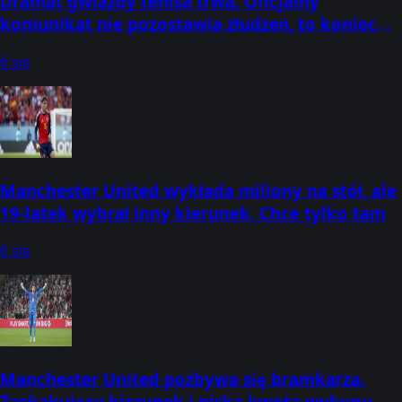
Dramat gwiazdy tenisa trwa. Oficjalny
komunikat nie pozostawia złudzeń, to koniec
marzeń
6 sie
Manchester United wykłada miliony na stół, ale
19-latek wybrał inny kierunek. Chce tylko tam
6 sie
Manchester United pozbywa się bramkarza.
Zaskakujący kierunek i niska kwota wykupu