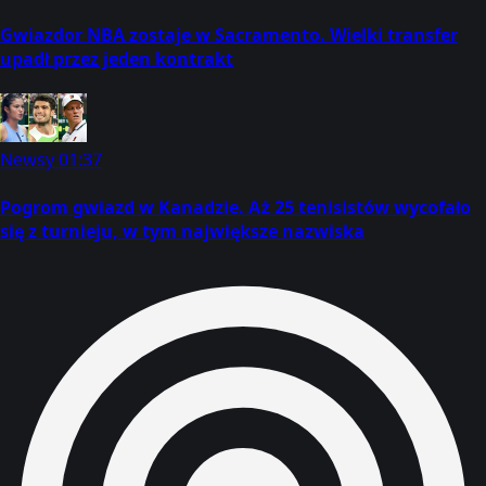
Gwiazdor NBA zostaje w Sacramento. Wielki transfer
upadł przez jeden kontrakt
Newsy
01:37
Pogrom gwiazd w Kanadzie. Aż 25 tenisistów wycofało
się z turnieju, w tym największe nazwiska