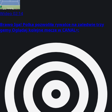
Wideo
02:14
Brawo Iga! Polka pozwoliła rywalce na zaledwie trzy
gemy Oglądaj kolejne mecze w CANAL+: