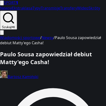
SPORT
1
Newsy
Ekstraklasa
Typy
Transmisje
Transfery
Wideo
Skróty
Szukaj
⌘K
Wiadomości sportowe
/
Newsy
/
Paulo Sousa zapowiedział
debiut Matty'ego Casha!
Paulo Sousa zapowiedział debiut
Matty'ego Casha!
Bartosz Kamiński