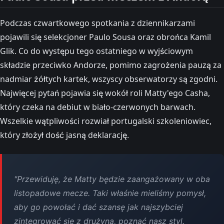
Podczas czwartkowego spotkania z dziennikarzami
pojawili się selekcjoner Paulo Sousa oraz obrońca Kamil
Glik. Co do występu tego ostatniego w wyjściowym
składzie przeciwko Andorze, pomimo zagrożenia pauzą za
nadmiar żółtych kartek, wszyscy obserwatorzy są zgodni.
Najwięcej pytań pojawia się wokół roli Matty'ego Casha,
który czeka na debiut w biało-czerwonych barwach.
Wszelkie wątpliwości rozwiał portugalski szkoleniowiec,
który złożył dość jasną deklarację.
"Przewiduję, że Matty będzie zaangażowany w oba
listopadowe mecze. Taki właśnie mieliśmy pomysł,
aby go powołać i dać szansę jak najszybciej
zintegrować się z drużyną, poznać nasz styl.