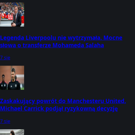
Legenda Liverpoolu nie wytrzymała. Mocne
słowa o transferze Mohameda Salaha
7 sie
Zaskakujący powrót do Manchesteru United.
Michael Carrick podjął ryzykowną decyzję
7 sie