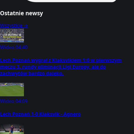
Ostatnie newsy
Wszystkie →
Wideo
04:40
Lech Poznań wygrał z Klaksvikiem 1:0 w pierwszym
meczu 3. rundy eliminacji Ligi Europy, ale do
zachwytów bardzo daleko.
Wideo
04:09
Lech Poznań 1-0 Klaksvik - Agnero