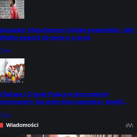
Gwiazdor Manchesteru United powiedział „tak”.
Wielki powrót do Serie A o krok
7 sie
Chelsea i Crystal Palace w kluczowych
rozmowach. Na stole dwa nazwiska i wielki
dylemat
7 sie