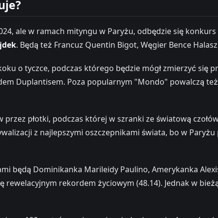
uje?
024, ale w ramach mityngu w Paryżu, odbędzie się konkurs
jdek
. Będą też Francuz Quentin Bigot, Węgier Bence Halasz
koku o tyczce, podczas którego będzie mógł zmierzyć się p
dem Duplantisem. Poza popularnym "Mondo" powalczą też Gre
rzez płotki, podczas której w szranki ze światową czołó
ywalizacji z najlepszymi oszczepnikami świata, bo w Paryżu
ami będą Dominikanka Marileidy Paulino, Amerykanka Alexis
się rewelacyjnym rekordem życiowym (48.14). Jednak w bież