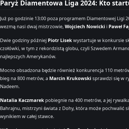
Paryż Diamentowa Liga 2024: Kto start
Już po godzinie 13:00 poza programem Diamentowej Ligi 2
wezmą nasi dwaj mistrzowie,
Wojciech Nowicki
i
Paweł Fa
Dwie godziny później
Piotr Lisek
wystartuje w konkursie s
czołówki, w tym z rekordzistą globu, czyli Szwedem Arman
najlepszych Amerykanów.
Mocno obsadzona będzie również konkurencja 110 metrów p
bieg na 800 metrów, a
Marcin Krukowski
sprawdzi się w r
Nadeem.
Natalia Kaczmarek
pobiegnie na 400 metrów, a jej rywalk
Bahrajnu, mistrzyni świata z Dohy, która może pochwalić 
wynikiem w całej stawce.