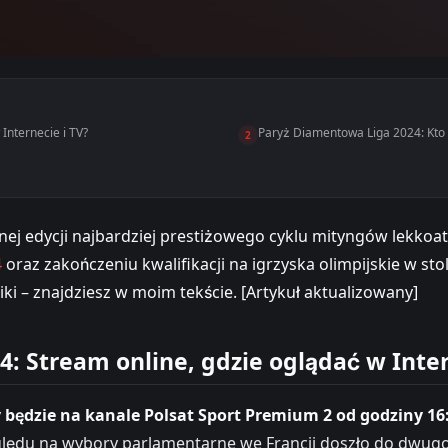
Internecie i TV?
Paryż Diamentowa Liga 2024: Kto 
2
 edycji najbardziej prestiżowego cyklu mityngów lekkoatle
4
oraz zakończeniu kwalifikacji na igrzyska olimpijskie w sto
iki – znajdziesz w moim tekście. [Artykuł aktualizowany]
: Stream online, gdzie oglądać w Inter
dzie na kanale Polsat Sport Premium 2 od godziny 16:00
względu na wybory parlamentarne we Francji doszło do dwug