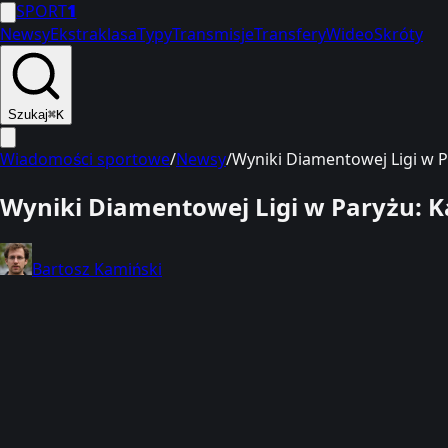
SPORT
1
Newsy
Ekstraklasa
Typy
Transmisje
Transfery
Wideo
Skróty
Szukaj
⌘K
Wiadomości sportowe
/
Newsy
/
Wyniki Diamentowej Ligi w 
Wyniki Diamentowej Ligi w Paryżu: K
Bartosz Kamiński