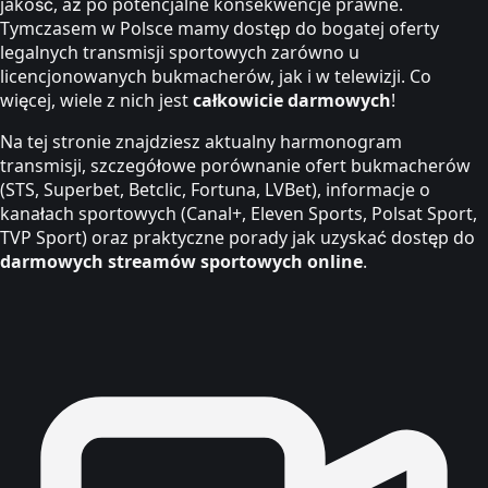
jakość, aż po potencjalne konsekwencje prawne.
Tymczasem w Polsce mamy dostęp do bogatej oferty
legalnych transmisji sportowych zarówno u
licencjonowanych bukmacherów, jak i w telewizji. Co
więcej, wiele z nich jest
całkowicie darmowych
!
Na tej stronie znajdziesz aktualny harmonogram
transmisji, szczegółowe porównanie ofert bukmacherów
(STS, Superbet, Betclic, Fortuna, LVBet), informacje o
kanałach sportowych (Canal+, Eleven Sports, Polsat Sport,
TVP Sport) oraz praktyczne porady jak uzyskać dostęp do
darmowych streamów sportowych online
.