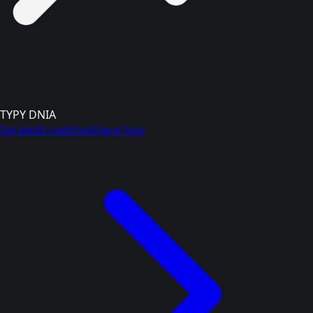
TYPY DNIA
Sprawdź nadchodzące typy