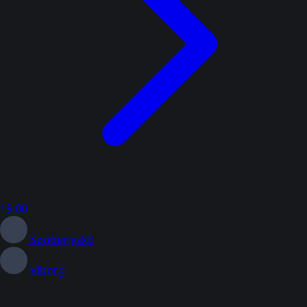
19:00
SønderjyskE
Viborg