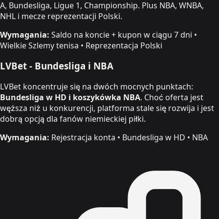
A, Bundesliga, Ligue 1, Championship. Plus NBA, WNBA,
NHL i mecze reprezentacji Polski.
Wymagania:
Saldo na koncie + kupon w ciągu 7 dni •
Wielkie Szlemy tenisa • Reprezentacja Polski
LVBet - Bundesliga i NBA
LVBet koncentruje się na dwóch mocnych punktach:
Bundesliga w HD i koszykówka NBA
. Choć oferta jest
węższa niż u konkurencji, platforma stale się rozwija i jest
dobrą opcją dla fanów niemieckiej piłki.
Wymagania:
Rejestracja konta • Bundesliga w HD • NBA