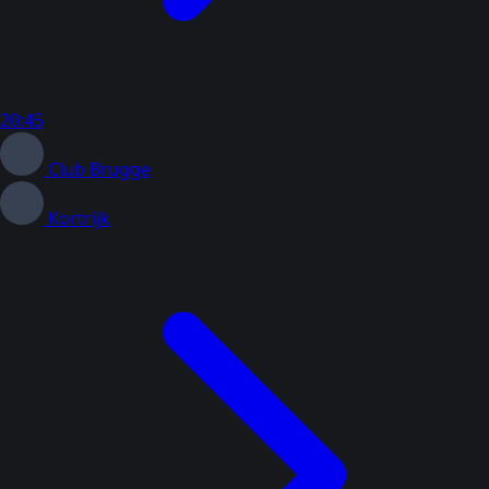
20:45
Club Brugge
Kortrijk