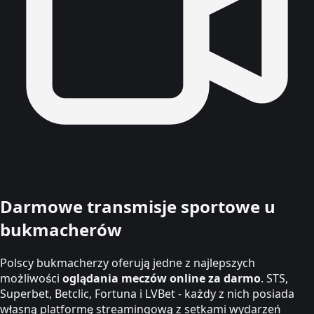
Darmowe transmisje sportowe u
bukmacherów
Polscy bukmacherzy oferują jedne z najlepszych
możliwości
oglądania meczów online za darmo
. STS,
Superbet, Betclic, Fortuna i LVBet - każdy z nich posiada
własną platformę streamingową z setkami wydarzeń