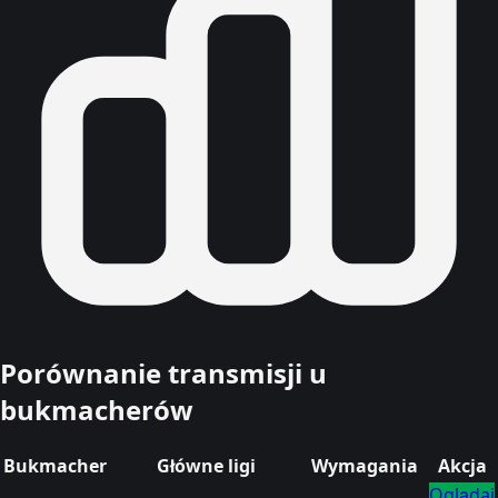
Porównanie transmisji u
bukmacherów
Bukmacher
Główne ligi
Wymagania
Akcja
Oglądaj