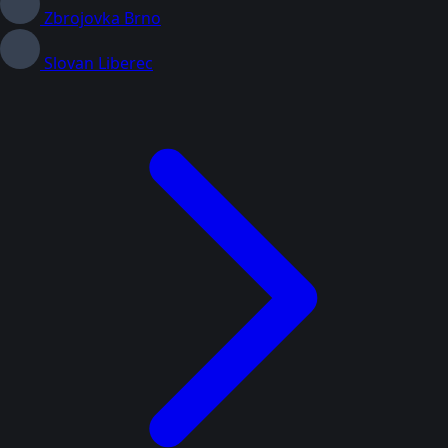
Zbrojovka Brno
Slovan Liberec