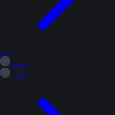
20:00
Cambuur
Excelsior