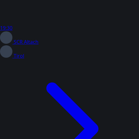
19:30
SCR Altach
Tirol