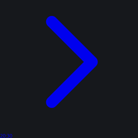
20:30