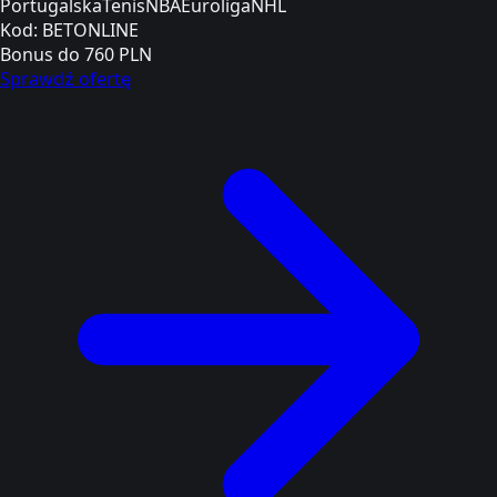
Portugalska
Tenis
NBA
Euroliga
NHL
Kod:
BETONLINE
Bonus do
760 PLN
Sprawdź ofertę