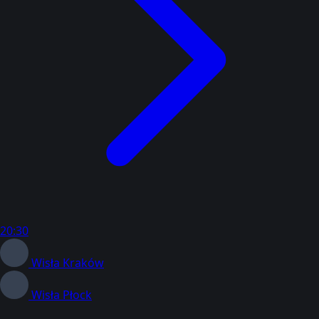
20:30
Wisła Kraków
Wisła Płock