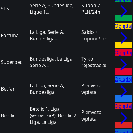
Serie A, Bundesliga,
Kupon 2
STS
Ligue 1
...
PLN/24h
Oglądaj
La Liga, Serie A,
Saldo +
Fortuna
Bundesliga
...
kupon/7 dni
Oglądaj
Bundesliga, La Liga,
Tylko
Superbet
Serie A
...
rejestracja!
Oglądaj
La Liga, Serie A,
Pierwsza
Betfan
Bundesliga
wpłata
Oglądaj
Betclic 1. Liga
Pierwsza
Betclic
(wszystkie!), Betclic 2.
wpłata
Liga, La Liga
Oglądaj