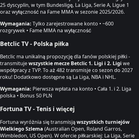
25 dyscyplin, w tym Bundesligę, La Liga, Serie A, Ligue 1
oraz wyłączność na Fame MMA w sezonie 2025/2026.
Wymagania:
Tylko zarejestrowane konto • ~600
rozgrywek • Fame MMA na wyłączność
Betclic TV - Polska piłka
Betclic ma unikalną propozycję dla fanów polskiej piłki -
transmituje
wszystkie mecze Betclic 1. Ligi i 2. Ligi
we
współpracy z TVP. To aż 482 transmisje co sezon do 2027
roku! Dodatkowo dostępne są La Liga, NBA i NHL.
Wymagania:
Pierwsza wpłata na konto • Cała 1. i 2. Liga
polska • Bonus 50 PLN
Fortuna TV - Tenis i więcej
Fortuna wyróżnia się transmisją
wszystkich turniejów
Wielkiego Szlema
(Australian Open, Roland Garros,
Wimbledon, US Open). W ofercie piłkarskiej: La Liga, Serie