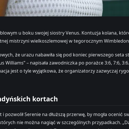
deblowym u boku swojej siostry Venus. Kontuzja kolana, k
krotnej mistrzyni wielkoszlemowej w tegorocznym Wimbledon
ych, że urazu nabawiła się pod koniec pierwszego seta star
 Williams” – napisała zawodniczka po porażce 3:6, 7:6, 3:6
 Sytuacja jest o tyle wyjątkowa, że organizatorzy zazwyczaj 
ndyńskich kortach
 i pozwolił Serenie na dłuższą przerwę, by mogła ocenić swó
których nie można nagiąć w szczególnych przypadkach. „Daj