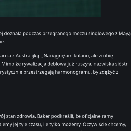
tórej doznała podczas przegranego meczu singlowego z Mayą
ie.
cia z Australijką. „Naciągnęłam kolano, ale zrobię
. Mimo że rywalizacja deblowa już ruszyła, nazwiska sióstr
rygorystycznie przestrzegają harmonogramu, by zdążyć z
j stan zdrowia. Baker podkreślił, że oficjalne ramy
emy jej tyle czasu, ile tylko możemy. Oczywiście chcemy,