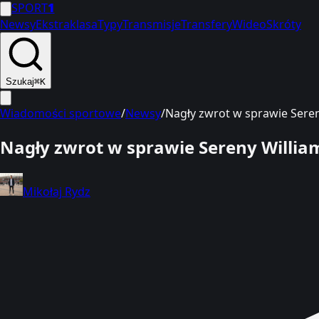
SPORT
1
Newsy
Ekstraklasa
Typy
Transmisje
Transfery
Wideo
Skróty
Szukaj
⌘K
Wiadomości sportowe
/
Newsy
/
Nagły zwrot w sprawie Seren
Nagły zwrot w sprawie Sereny Willia
Mikołaj Rydz