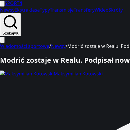
SPORT
1
Newsy
Ekstraklasa
Typy
Transmisje
Transfery
Wideo
Skróty
Szukaj
⌘K
Wiadomości sportowe
/
Newsy
/
Modrić zostaje w Realu. Pod
Modrić zostaje w Realu. Podpisał no
Maksymilian Kotowski