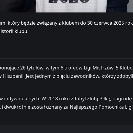
iem, który będzie związany z klubem do 30 czerwca 2025 ro
istorii klubu.
ponujące 26 tytułów, w tym 6 trofeów Ligi Mistrzów, 5 Klu
 Hiszpanii. Jest jednym z pięciu zawodników, którzy zdobyli
indywidualnych. W 2018 roku zdobył Złotą Piłkę, nagrodę T
 XI i dwukrotnie został uznany za Najlepszego Pomocnika L