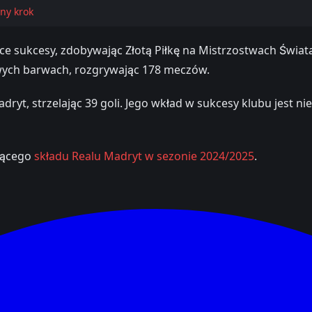
ny krok
ce sukcesy, zdobywając Złotą Piłkę na Mistrzostwach Świat
wych barwach, rozgrywając 178 meczów.
dryt, strzelając 39 goli. Jego wkład w sukcesy klubu jest n
jącego
składu Realu Madryt w sezonie 2024/2025
.