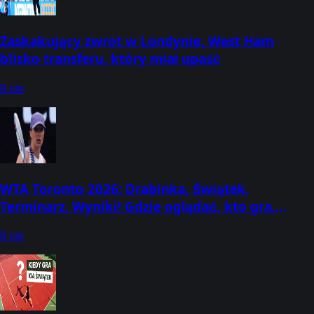
Zaskakujący zwrot w Londynie. West Ham
blisko transferu, który miał upaść
8 sie
WTA Toronto 2026: Drabinka, Świątek,
Terminarz, Wyniki! Gdzie oglądać, kto gra,
kiedy mecze? (2-13 sierpnia) [Canadian Open]
8 sie