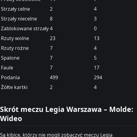
Strzały celne
2
4
Strzały niecelne
8
3
Zablokowane strzały
4
0
Rzuty wolne
23
13
Rzuty rożne
7
4
Spalone
7
5
Faule
7
17
Podania
499
294
Żółte kartki
2
4
Skrót meczu Legia Warszawa – Molde:
Wideo
Są kibice, którzy nie mogli zobaczyć meczu Legia