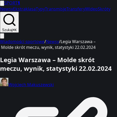
SPORT
1
Newsy
Ekstraklasa
Typy
Transmisje
Transfery
Wideo
Skróty
Szukaj
⌘K
Wiadomości sportowe
/
Newsy
/
Legia Warszawa –
Molde skrót meczu, wynik, statystyki 22.02.2024
Legia Warszawa – Molde skrót
meczu, wynik, statystyki 22.02.2024
Wojciech Makuszewski