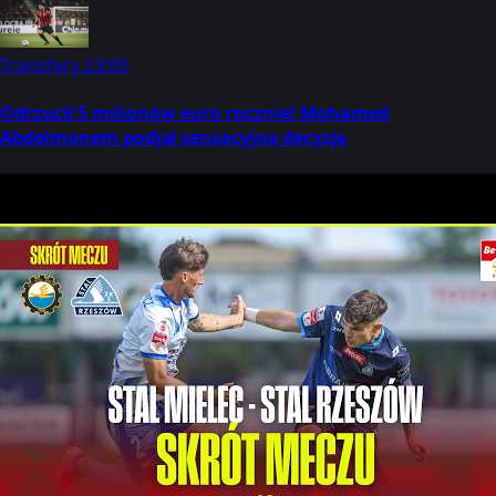
Transfery
23:00
Odrzucił 5 milionów euro rocznie! Mohamed
Abdelmonem podjął sensacyjną decyzję