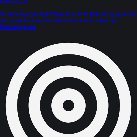
Wideo
21:14
Co tam się wydarzyło?! Jakim cudem piłka w tej sytuacji
nie znalazła drogi do siatki? Musicie to zobaczyć!
Transmisja me