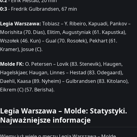
0:2
- Eirik Hestad, 20 min
0:3
- Fredrik Gulbrandsen, 67 min
Legia Warszawa:
Tobiasz – Y. Ribeiro, Kapuadi, Pankov –
Morishita (70. Dias), Elitim, Augustyniak (61. Kapustka),
Wszołek (46. Kun) – Gual (70. Rosołek), Pekhart (61.
Kramer), Josue (C).
Molde FK:
O. Petersen – Lovik (83. Stenevik), Haugen,
Hagelskjaer, Haugan, Linnes – Hestad (83. Odegaard),
Daehli, Kaasa (89. Nyheim) – Gulbrandsen (83. Kitolano),
Eikrem (C) (57. Berisha).
Legia Warszawa – Molde: Statystyki.
Najważniejsze informacje
Wiemy już wiele o meczu Legia Warszawa – Molde.