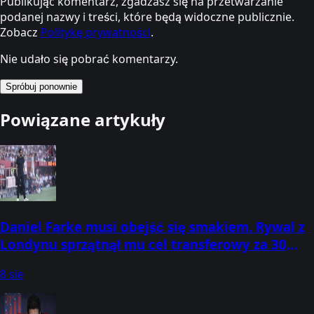
Publikując komentarz, zgadzasz się na przetwarzanie
podanej nazwy i treści, które będą widoczne publicznie.
Zobacz
Politykę prywatności
.
Nie udało się pobrać komentarzy.
Spróbuj ponownie
Powiązane artykuły
Daniel Farke musi obejść się smakiem. Rywal z
Londynu sprzątnął mu cel transferowy za 30
mln funtów
8 sie