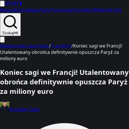
SPORT
1
Newsy
Ekstraklasa
Typy
Transmisje
Transfery
Wideo
Skróty
Szukaj
⌘K
Wiadomości sportowe
/
Transfery
/
Koniec sagi we Francji!
Utalentowany obrońca definitywnie opuszcza Paryż za
miliony euro
Koniec sagi we Francji! Utalentowany
obrońca definitywnie opuszcza Paryż
za miliony euro
Jarosław Zając