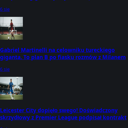
6 sie
Gabriel Martinelli na celowniku tureckiego
giganta. To plan B po fiasku rozmów z Milanem
6 sie
Leicester City dopięło swego! Doświadczony
skrzydłowy z Premier League podpisał kontrakt