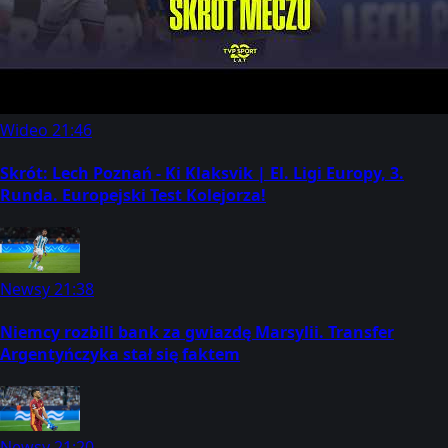
Wideo
21:46
Skrót: Lech Poznań - Ki Klaksvik | El. Ligi Europy, 3.
Runda. Europejski Test Kolejorza!
Newsy
21:38
Niemcy rozbili bank za gwiazdę Marsylii. Transfer
Argentyńczyka stał się faktem
Newsy
21:20