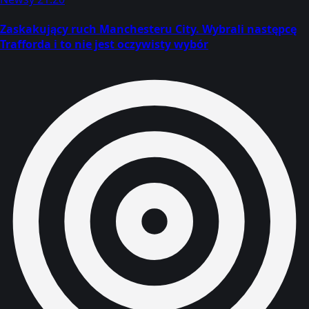
Zaskakujący ruch Manchesteru City. Wybrali następcę
Trafforda i to nie jest oczywisty wybór