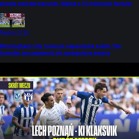
stawia twarde warunki. Walka o 15 milionów funtów
Newsy
21:55
Birmingham City rusza po napastnika Leeds. Ten
transfer ma zapewnić im upragniony awans