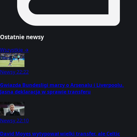
Ostatnie newsy
Wszystkie →
Newsy
22:22
Gwiazda Bundesligi marzy o Arsenalu i Liverpoolu.
Jasna deklaracja w sprawie transferu
Newsy
22:10
David Moyes wytypował wielki transfer, ale Celtic