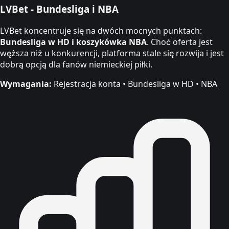
LVBet - Bundesliga i NBA
LVBet koncentruje się na dwóch mocnych punktach:
Bundesliga w HD i koszykówka NBA
. Choć oferta jest
węższa niż u konkurencji, platforma stale się rozwija i jest
dobrą opcją dla fanów niemieckiej piłki.
Wymagania:
Rejestracja konta • Bundesliga w HD • NBA