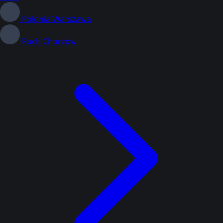
Polonia Warszawa
Ruch Chorzów