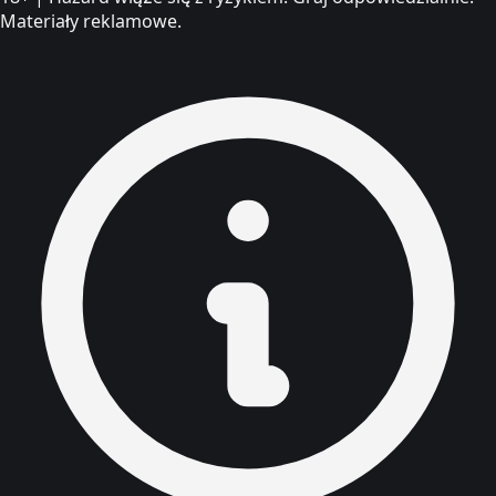
Materiały reklamowe.