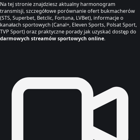
Na tej stronie znajdziesz aktualny harmonogram
transmisji, szczegółowe porównanie ofert bukmacherów
(STS, Superbet, Betclic, Fortuna, LVBet), informacje o
kanałach sportowych (Canal+, Eleven Sports, Polsat Sport,
TVP Sport) oraz praktyczne porady jak uzyskać dostęp do
darmowych streamów sportowych online
.