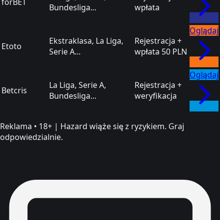
forBET
Bundesliga
...
wpłata
Oglądaj
Ekstraklasa, La Liga,
Rejestracja +
Etoto
Serie A
...
wpłata 50 PLN
Oglądaj
La Liga, Serie A,
Rejestracja +
Betcris
Bundesliga
...
weryfikacja
Reklama • 18+ | Hazard wiąże się z ryzykiem. Graj
odpowiedzialnie.