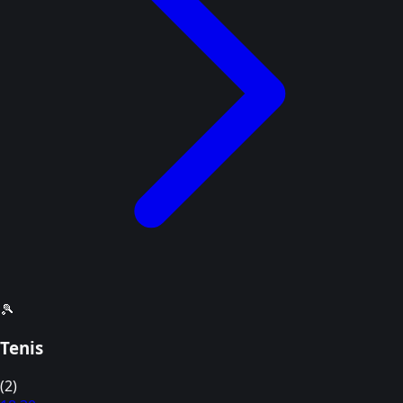
🎾
Tenis
(2)