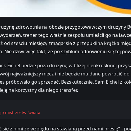
drużynę zdrowotnie na obozie przygotowawczym drużyny Buffa
 wydarzeń, trener tego właśnie zespołu umieścił go na ła
już od sześciu miesięcy zmagał się z przepukliną krążka mię
. Nie dziwi więc fakt, że po szybkim odnowieniu się tej pow
ack Eichel będzie poza drużyną w bliżej nieokreślonej prz
j swój najważniejszy mecz i nie będzie mu dane powrócić do
abres próbowało go sprzedać. Bezskutecznie. Sam Eichel z ko
ję na korzystny dla niego transfer.
ję mistrzostw świata
ć się z nimi ze względu na stawianą przed nami presję" - 