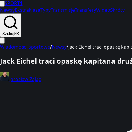
SPORT
1
Newsy
Ekstraklasa
Typy
Transmisje
Transfery
Wideo
Skróty
Szukaj
⌘K
Wiadomości sportowe
/
Newsy
/
Jack Eichel traci opaskę kap
Jack Eichel traci opaskę kapitana dru
Jarosław Zając