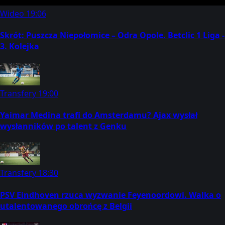
Wideo
19:06
Skrót: Puszcza Niepołomice – Odra Opole. Betclic 1 Liga -
3. Kolejka
Transfery
19:00
Yaimar Medina trafi do Amsterdamu? Ajax wysłał
wysłanników po talent z Genku
Transfery
18:30
PSV Eindhoven rzuca wyzwanie Feyenoordowi. Walka o
utalentowanego obrońcę z Belgii