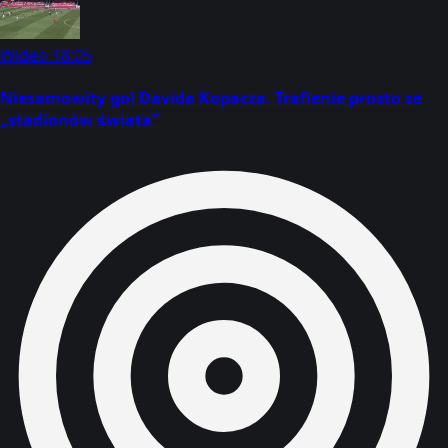
Wideo
18:05
Niesamowity gol Davida Kopacza. Trafienie prosto ze
„stadionów świata”