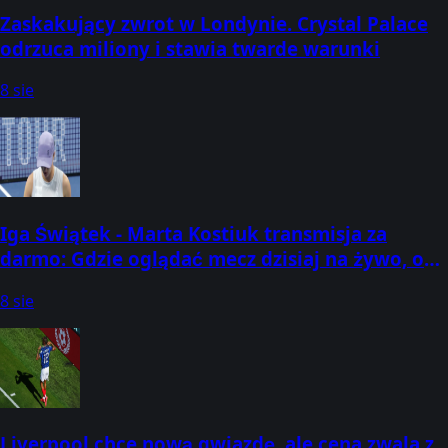
Zaskakujący zwrot w Londynie. Crystal Palace
odrzuca miliony i stawia twarde warunki
8 sie
Iga Świątek - Marta Kostiuk transmisja za
darmo: Gdzie oglądać mecz dzisiaj na żywo, o
której godzinie? (08.08.2026) [WTA Toronto]
8 sie
Liverpool chce nową gwiazdę, ale cena zwala z