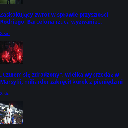
Zaskakujący zwrot w sprawie przyszłości
Rodriego. Barcelona rzuca wyzwanie
Manchesterowi City
8 sie
„Czułem się zdradzony”. Wielka wyprzedaż w
Marsylii, miliarder zakręcił kurek z pieniędzmi
8 sie