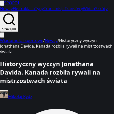
SPORT
1
Newsy
Ekstraklasa
Typy
Transmisje
Transfery
Wideo
Skróty
Szukaj
⌘K
Wiadomości sportowe
/
Newsy
/
Historyczny wyczyn
Jonathana Davida. Kanada rozbiła rywali na mistrzostwach
świata
Historyczny wyczyn Jonathana
Davida. Kanada rozbiła rywali na
mistrzostwach świata
Mikołaj Rydz