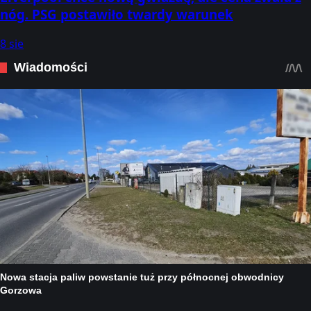
nóg. PSG postawiło twardy warunek
8 sie