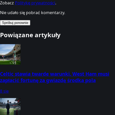
Zobacz
Politykę prywatności
.
Nie udało się pobrać komentarzy.
Spróbuj ponownie
Powiązane artykuły
Celtic stawia twarde warunki. West Ham musi
zapłacić fortunę za gwiazdę środka pola
8 sie