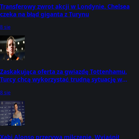
Transferowy zwrot akcji w Londynie. Chelsea
czeka na błąd giganta z Turynu
8 sie
Zaskakująca oferta za gwiazdę Tottenhamu.
Turcy chcą wykorzystać trudną sytuację w
Londynie
8 sie
Xabi Alonso przerywa milczenie. Wyjaśnił