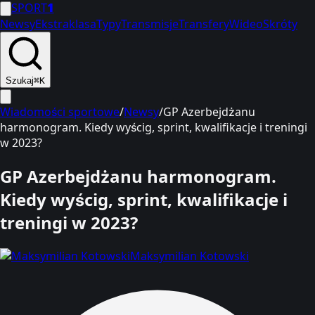
SPORT
1
Newsy
Ekstraklasa
Typy
Transmisje
Transfery
Wideo
Skróty
Szukaj
⌘K
Wiadomości sportowe
/
Newsy
/
GP Azerbejdżanu
harmonogram. Kiedy wyścig, sprint, kwalifikacje i treningi
w 2023?
GP Azerbejdżanu harmonogram.
Kiedy wyścig, sprint, kwalifikacje i
treningi w 2023?
Maksymilian Kotowski