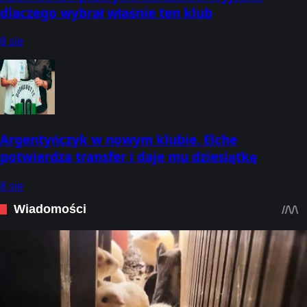
dlaczego wybrał właśnie ten klub
8 sie
Argentyńczyk w nowym klubie. Elche
potwierdza transfer i daje mu dziesiątkę
8 sie