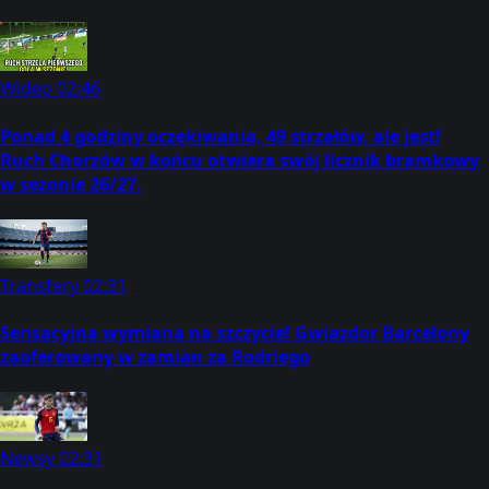
Wideo
02:46
Ponad 4 godziny oczekiwania, 49 strzałów, ale jest!
Ruch Chorzów w końcu otwiera swój licznik bramkowy
w sezonie 26/27.
Transfery
02:31
Sensacyjna wymiana na szczycie! Gwiazdor Barcelony
zaoferowany w zamian za Rodriego
Newsy
02:31