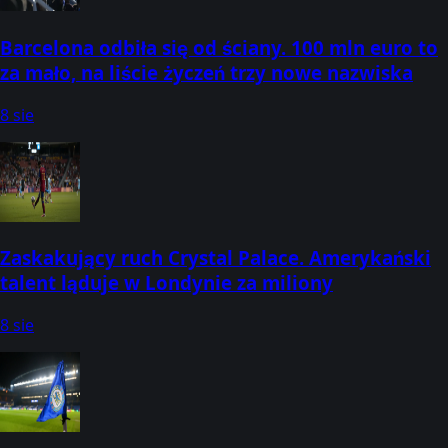
Barcelona odbiła się od ściany. 100 mln euro to
za mało, na liście życzeń trzy nowe nazwiska
8 sie
Zaskakujący ruch Crystal Palace. Amerykański
talent ląduje w Londynie za miliony
8 sie