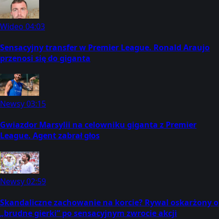
Wideo
04:03
Sensacyjny transfer w Premier League. Ronald Araujo
przenosi się do giganta
Newsy
03:15
Gwiazdor Marsylii na celowniku giganta z Premier
League. Agent zabrał głos
Newsy
02:59
Skandaliczne zachowanie na korcie? Rywal oskarżony o
„brudne gierki” po sensacyjnym zwrocie akcji