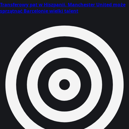
Transferowy pat w Hiszpanii. Manchester United może
sprzątnąć Barcelonie wielki talent