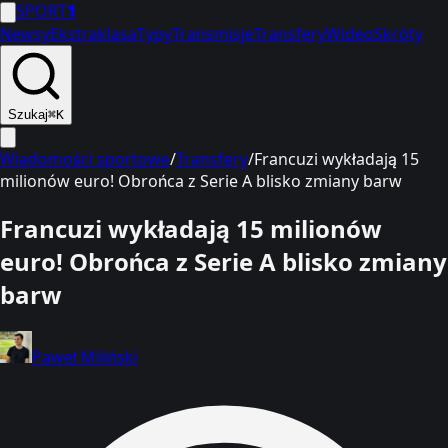
SPORT
1
Newsy
Ekstraklasa
Typy
Transmisje
Transfery
Wideo
Skróty
Szukaj
⌘K
Wiadomości sportowe
/
Transfery
/
Francuzi wykładają 15
milionów euro! Obrońca z Serie A blisko zmiany barw
Francuzi wykładają 15 milionów
euro! Obrońca z Serie A blisko zmiany
barw
Paweł Miliński