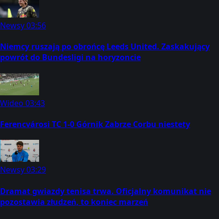
Newsy
03:56
Niemcy ruszają po obrońcę Leeds United. Zaskakujący
powrót do Bundesligi na horyzoncie
Wideo
03:43
Ferencvárosi TC 1-0 Górnik Zabrze Corbu niestety
Newsy
03:29
Dramat gwiazdy tenisa trwa. Oficjalny komunikat nie
pozostawia złudzeń, to koniec marzeń