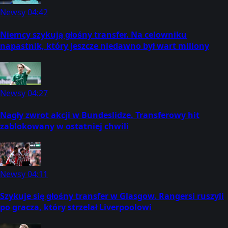
Newsy
04:42
Niemcy szykują głośny transfer. Na celowniku
napastnik, który jeszcze niedawno był wart miliony
Newsy
04:27
Nagły zwrot akcji w Bundeslidze. Transferowy hit
zablokowany w ostatniej chwili
Newsy
04:11
Szykuje się głośny transfer w Glasgow. Rangersi ruszyli
po gracza, który strzelał Liverpoolowi