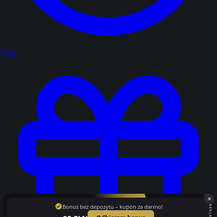
Typy
✕
verified
Bonus bez depozytu – kupon za darmo!
REKLAMA