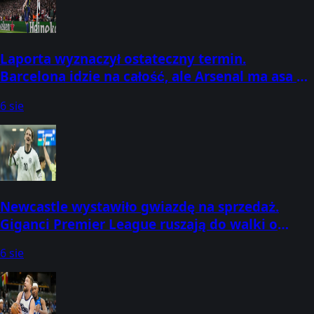
Laporta wyznaczył ostateczny termin.
Barcelona idzie na całość, ale Arsenal ma asa w
rękawie
6 sie
Newcastle wystawiło gwiazdę na sprzedaż.
Giganci Premier League ruszają do walki o
podpis
6 sie