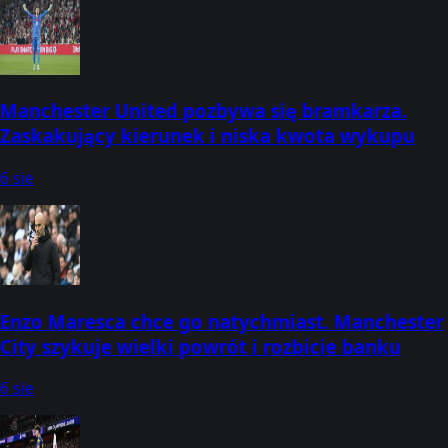
Manchester United pozbywa się bramkarza.
Zaskakujący kierunek i niska kwota wykupu
6 sie
Enzo Maresca chce go natychmiast. Manchester
City szykuje wielki powrót i rozbicie banku
6 sie