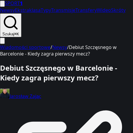
SPORT
1
Newsy
Ekstraklasa
Typy
Transmisje
Transfery
Wideo
Skróty
Szukaj
⌘K
Wiadomości sportowe
/
Newsy
/
Debiut Szczęsnego w
Barcelonie - Kiedy zagra pierwszy mecz?
Debiut Szczęsnego w Barcelonie -
Kiedy zagra pierwszy mecz?
Jarosław Zając