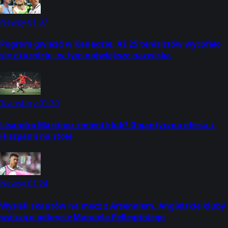
Newsy
01:37
Pogrom gwiazd w Kanadzie. Aż 25 tenisistów wycofało
się z turnieju, w tym największe nazwiska
Transfery
01:30
Lisandro Martínez zmieni klub? Gigantyczna oferta z
Hiszpanii na stole
Newsy
01:24
Wysłali skautów na mecz z Arsenalem. Angielskie kluby
walczą o odkrycie Manuela Pellegriniego