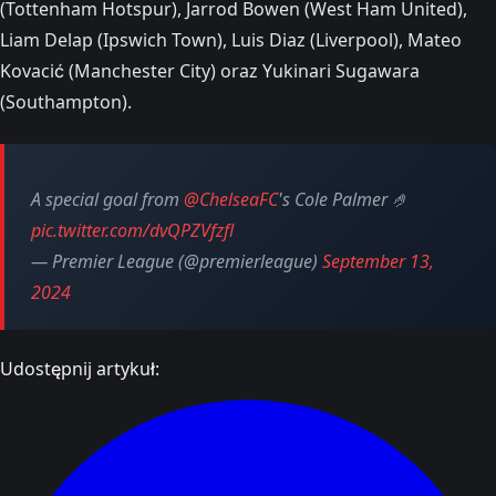
(Tottenham Hotspur), Jarrod Bowen (West Ham United),
Liam Delap (Ipswich Town), Luis Diaz (Liverpool), Mateo
Kovacić (Manchester City) oraz Yukinari Sugawara
(Southampton).
A special goal from
@ChelseaFC
's Cole Palmer 🤌
pic.twitter.com/dvQPZVfzfl
— Premier League (@premierleague)
September 13,
2024
Udostępnij artykuł: