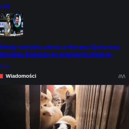
kierunek
7 sie
Młody tenisista uderza w Novaka Djokovicia.
Brutalna diagnoza po propozycji zmian w
przepisach
6 sie