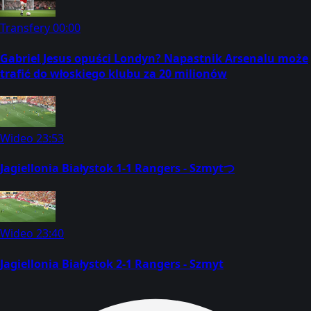
Transfery
00:00
Gabriel Jesus opuści Londyn? Napastnik Arsenalu może
trafić do włoskiego klubu za 20 milionów
Wideo
23:53
Jagiellonia Białystok 1-1 Rangers - Szmytつ
Wideo
23:40
Jagiellonia Białystok 2-1 Rangers - Szmyt