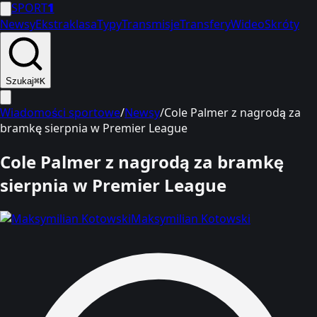
SPORT
1
Newsy
Ekstraklasa
Typy
Transmisje
Transfery
Wideo
Skróty
Szukaj
⌘K
Wiadomości sportowe
/
Newsy
/
Cole Palmer z nagrodą za
bramkę sierpnia w Premier League
Cole Palmer z nagrodą za bramkę
sierpnia w Premier League
Maksymilian Kotowski