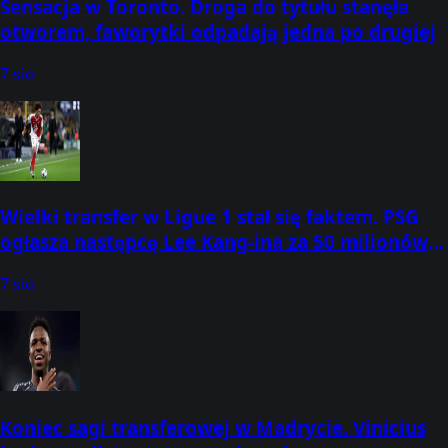
Sensacja w Toronto. Droga do tytułu stanęła
otworem, faworytki odpadają jedna po drugiej
7 sie
Wielki transfer w Ligue 1 stał się faktem. PSG
ogłasza następcę Lee Kang-ina za 50 milionów
euro
7 sie
Koniec sagi transferowej w Madrycie. Vinicius