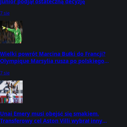
Junior podjął ostateczną decyzję
7 sie
Wielki powrót Marcina Bułki do Francji?
Olympique Marsylia rusza po polskiego
bramkarza
7 sie
Unai Emery musi obejść się smakiem.
Transferowy cel Aston Villi wybrał inny