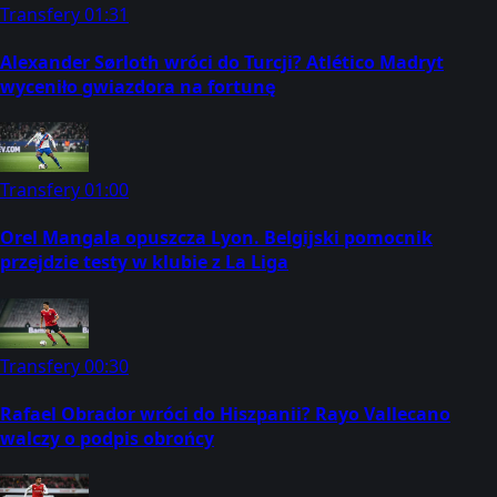
Transfery
01:31
Alexander Sørloth wróci do Turcji? Atlético Madryt
wyceniło gwiazdora na fortunę
Transfery
01:00
Orel Mangala opuszcza Lyon. Belgijski pomocnik
przejdzie testy w klubie z La Liga
Transfery
00:30
Rafael Obrador wróci do Hiszpanii? Rayo Vallecano
walczy o podpis obrońcy