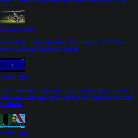
Transfery
14:00
Newcastle United sprowadziło następcę. Nick Pope
może trafić do ligowego rywala
Wideo
13:49
Też musicie już sięgać po dziką kartę w @Fantasy_ESA?
Odprawa Meczowa jest w całości dostępna na naszym
YouTube:
Wideo
13:35