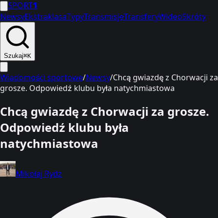
SPORT
1
Newsy
Ekstraklasa
Typy
Transmisje
Transfery
Wideo
Skróty
Szukaj
⌘K
Wiadomości sportowe
/
Newsy
/
Chcą gwiazdę z Chorwacji za
grosze. Odpowiedź klubu była natychmiastowa
Chcą gwiazdę z Chorwacji za grosze.
Odpowiedź klubu była
natychmiastowa
Mikołaj Rydz