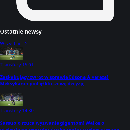
Ostatnie newsy
Wszystkie →
Transfery
15:01
Zaskakujący zwrot w sprawie Edsona Álvareza!
Meksykanin podjął kluczową decyzję
Transfery
14:30
Sassuolo rzuca wyzwanie gigantom! Walka o
utalentowanego obrońcę Fiorentiny nabiera tempa