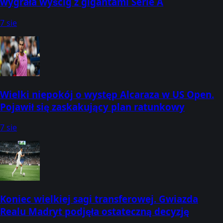
wygrała wyścig z gigantami Serie A
7 sie
Wielki niepokój o występ Alcaraza w US Open.
Pojawił się zaskakujący plan ratunkowy
7 sie
Koniec wielkiej sagi transferowej. Gwiazda
Realu Madryt podjęła ostateczną decyzję