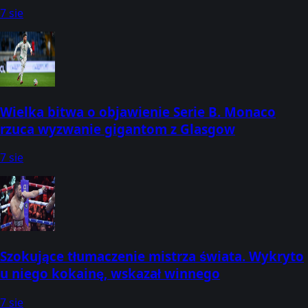
7 sie
Wielka bitwa o objawienie Serie B. Monaco
rzuca wyzwanie gigantom z Glasgow
7 sie
Szokujące tłumaczenie mistrza świata. Wykryto
u niego kokainę, wskazał winnego
7 sie